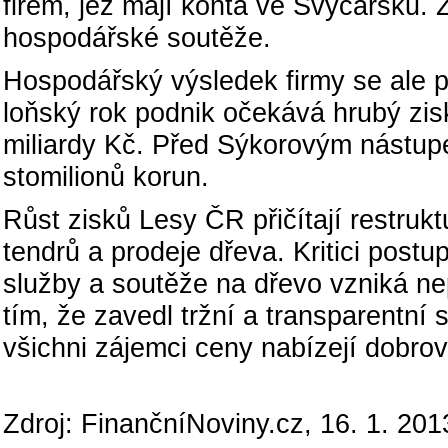
firem, jež mají konta ve Švýcarsku.
hospodářské soutěže.
Hospodářský výsledek firmy se ale 
loňský rok podnik očekává hrubý zisk 
miliardy Kč. Před Sýkorovým nástup
stomilionů korun.
Růst zisků Lesy ČR přičítají restru
tendrů a prodeje dřeva. Kritici post
služby a soutěže na dřevo vzniká ne
tím, že zavedl tržní a transparentn
všichni zájemci ceny nabízejí dobrov
Zdroj: FinančníNoviny.cz, 16. 1. 201