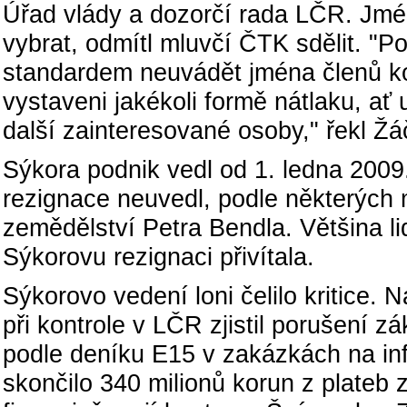
Úřad vlády a dozorčí rada LČR. Jmé
vybrat, odmítl mluvčí ČTK sdělit. "Po
standardem neuvádět jména členů ko
vystaveni jakékoli formě nátlaku, ať
další zainteresované osoby," řekl Žá
Sýkora podnik vedl od 1. ledna 2009.
rezignace neuvedl, podle některých mé
zemědělství Petra Bendla. Většina li
Sýkorovu rezignaci přivítala.
Sýkorovo vedení loni čelilo kritice. 
při kontrole v LČR zjistil porušení 
podle deníku E15 v zakázkách na inf
skončilo 340 milionů korun z plateb