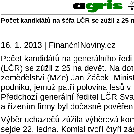
Počet kandidátů na šéfa LČR se zúžil z 25 
16. 1. 2013 | FinančníNoviny.cz
Počet kandidátů na generálního ředi
(LČR) se zúžil z 25 na devět. Na do
zemědělství (MZe) Jan Žáček. Ministe
podniku, jemuž patří polovina lesů 
Předchozí generální ředitel LČR Sva
a řízením firmy byl dočasně pověřen 
Výběr uchazečů zúžila výběrová komi
sejde 22. ledna. Komisi tvoří čtyři 