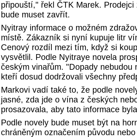
připouští," řekl ČTK Marek. Prodejci z
bude muset zavřít.
Nyitray informace o možném zdražov
místě. Zákazník si nyní kupuje litr 
Cenový rozdíl mezi tím, když si koup
vysvětlil. Podle Nyitraye novela pr
českým vinařům. "Dopady nebudou na
kteří dosud dodržovali všechny před
Markovi vadí také to, že podle nove
jasné, zda jde o vína z českých neb
prosazovala, aby tato informace byla
Podle novely bude muset být na horní 
chráněným označením původu nebo