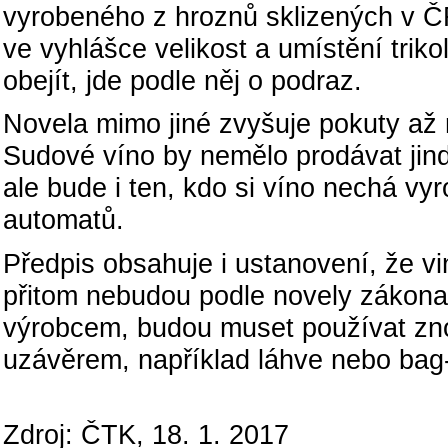
vyrobeného z hroznů sklizených v ČR
ve vyhlášce velikost a umístění triko
obejít, jde podle něj o podraz.
Novela mimo jiné zvyšuje pokuty až 
Sudové víno by nemělo prodávat ji
ale bude i ten, kdo si víno nechá vyr
automatů.
Předpis obsahuje i ustanovení, že vi
přitom nebudou podle novely zákon
výrobcem, budou muset používat zn
uzávěrem, například láhve nebo bag-
Zdroj: ČTK, 18. 1. 2017