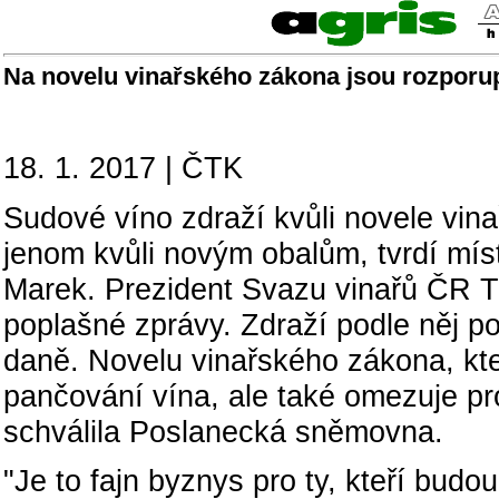
Na novelu vinařského zákona jsou rozporu
18. 1. 2017 | ČTK
Sudové víno zdraží kvůli novele vina
jenom kvůli novým obalům, tvrdí mí
Marek. Prezident Svazu vinařů ČR Tib
poplašné zprávy. Zdraží podle něj pou
daně. Novelu vinařského zákona, kte
pančování vína, ale také omezuje p
schválila Poslanecká sněmovna.
"Je to fajn byznys pro ty, kteří budo