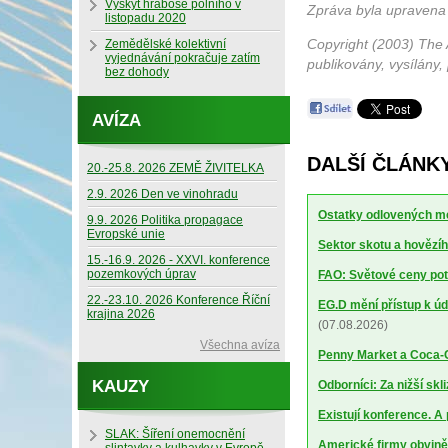
Výskyt hraboše polního v
Zpráva byla upravena
listopadu 2020
Copyright (2003) The 
Zemědělské kolektivní
vyjednávání pokračuje zatím
publikovány, vysílány,
bez dohody
AVÍZA
DALŠÍ ČLÁNKY
20.-25.8. 2026 ZEMĚ ŽIVITELKA
2.9. 2026 Den ve vinohradu
Ostatky odlovených me
9.9. 2026 Politika propagace
Evropské unie
Sektor skotu a hovězíh
15.-16.9. 2026 - XXVI. konference
pozemkových úprav
FAO: Světové ceny potr
22.-23.10. 2026 Konference Říční
EG.D mění přístup k úd
krajina 2026
(07.08.2026)
Všechna avíza
Penny Market a Coca-Co
KAUZY
Odborníci: Za nižší sk
Existují konference. A
SLAK: Šíření onemocnění
Americké firmy obviněn