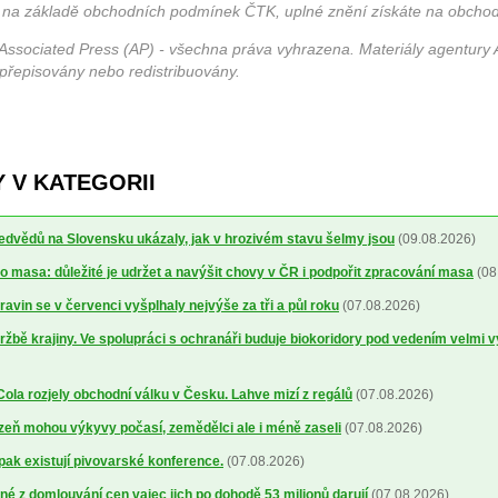
 na základě obchodních podmínek ČTK, uplné znění získáte na obchod
Associated Press (AP) - všechna práva vyhrazena. Materiály agentury 
 přepisovány nebo redistribuovány.
 V KATEGORII
dvědů na Slovensku ukázaly, jak v hrozivém stavu šelmy jsou
(09.08.2026)
o masa: důležité je udržet a navýšit chovy v ČR i podpořit zpracování masa
(08
avin se v červenci vyšplhaly nejvýše za tři a půl roku
(07.08.2026)
ržbě krajiny. Ve spolupráci s ochranáři buduje biokoridory pod vedením velmi 
la rozjely obchodní válku v Česku. Lahve mizí z regálů
(07.08.2026)
lizeň mohou výkyvy počasí, zemědělci ale i méně zaseli
(07.08.2026)
 pak existují pivovarské konference.
(07.08.2026)
é z domlouvání cen vajec jich po dohodě 53 milionů darují
(07.08.2026)