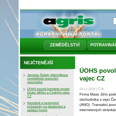
ZEMĚDĚLSTVÍ
POTRAVINÁ
NEJČTENĚJŠÍ
ÚOHS povoli
Jaroslav Šebek: Intenzifikace
vajec CZ
zemědělství regionům
nepomáhá
ÚOHS povolil Agrofertu prodej
09.12.2020 | ČTK
Druko Střížov a Českých vajec
Firma Maso Jičín podn
CZ
obchodníka s vejci Če
Nereálné a nesmyslné
(ANO). Transakci povo
požadavky na skladování a
internetových stránká
aplikaci hnojiv