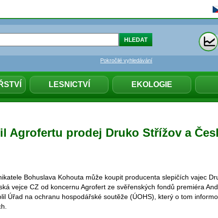
Pokročilé vyhledávání
ŘSTVÍ
LESNICTVÍ
EKOLOGIE
l Agrofertu prodej Druko Střížov a Če
ikatele Bohuslava Kohouta může koupit producenta slepičích vajec Dru
ská vejce CZ od koncernu Agrofert ze svěřenských fondů premiéra And
lil Úřad na ochranu hospodářské soutěže (ÚOHS), který o tom informo
ch.