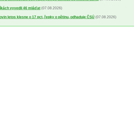
íkách vyvedli 46 mláďat
(07.08.2026)
ovin letos klesne o 17 pct, řepky o pětinu, odhaduje ČSÚ
(07.08.2026)