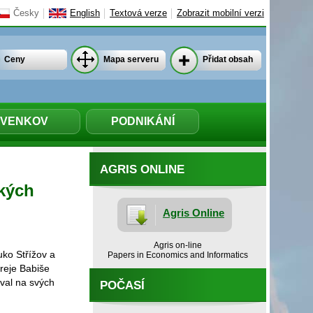
Česky
English
Textová verze
Zobrazit mobilní verzi
Ceny
Mapa serveru
Přidat obsah
VENKOV
PODNIKÁNÍ
AGRIS ONLINE
ských
Agris Online
Agris on-line
ko Střížov a
Papers in Economics and Informatics
reje Babiše
val na svých
POČASÍ