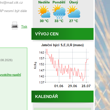
Neděle
Pondělí
Úterý
ni@mail.ctk.cz
AP nesmí být dále
30 °C
33 °C
27 °C
Tisk
VÝVOJ CEN
.08.2026)
vysokého napětí
KALENDÁŘ