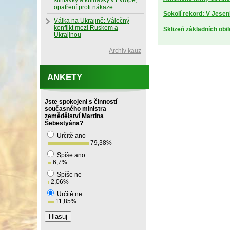
slintavky a kulhavky v Evropě,
opatření proti nákaze
Sokolí rekord: V Jesen
Válka na Ukrajině: Válečný
konflikt mezi Ruskem a
Sklizeň základních obil
Ukrajinou
Archiv kauz
ANKETY
Jste spokojeni s činností
současného ministra
zemědělství Martina
Šebestyána?
Určitě ano
79,38
%
Spíše ano
6,7
%
Spíše ne
2,06
%
Určitě ne
11,85
%