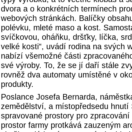
dvora a o konkrétních termínech pro
webových stránkách. Balíčky obsahu
polévku, mleté maso a kost. Samosta
svíčkovou, oháňku, dršťky, líčka, s
velké kosti“, uvádí rodina na svýc
nabízí všemožné části zpracovaného
své výroby. To, že se jí daří stále 
rovněž dva automaty umístěné v okol
produkty.
Poslance Josefa Bernarda, náměstka 
zemědělství, a místopředsedu hnutí
spravované prostory pro zpracování 
prostor farmy protkává zauzeným aro