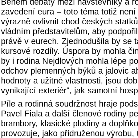
Během debaty mezi návštěvníky a ro
zavedení eura – toto téma totiž ne
výrazně ovlivnit chod českých statků
vládním představitelům, aby podpoři
právě v eurech. Zjednodušila by se t
kursové rozdíly. Úspora by mohla či
by i rodina Nejdlových mohla lépe p
odchov plemenných býků a jalovic ab
hodnoty a užitné vlastnosti, jsou dobř
vynikající exteriér“, jak samotní hos
Píle a rodinná soudržnost hraje pods
Pavel Fiala a další členové rodiny pe
brambory, klasické plodiny a doplňko
provozuje, jako přidruženou výrobu,