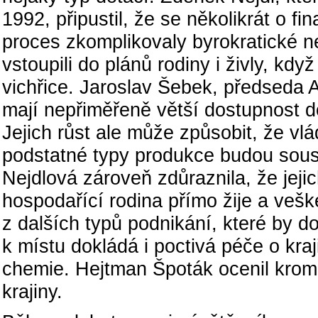
1992, připustil, že se několikrát o f
proces zkomplikovaly byrokratické 
vstoupili do plánů rodiny i živly, kdy
vichřice. Jaroslav Šebek, předseda
mají nepřiměřeně větší dostupnost d
Jejich růst ale může způsobit, že vl
podstatné typy produkce budou soust
Nejdlová zároveň zdůraznila, že jeji
hospodařící rodina přímo žije a veške
z dalších typů podnikání, které by d
k místu dokládá i poctivá péče o kra
chemie. Hejtman Špoták ocenil kromě
krajiny.