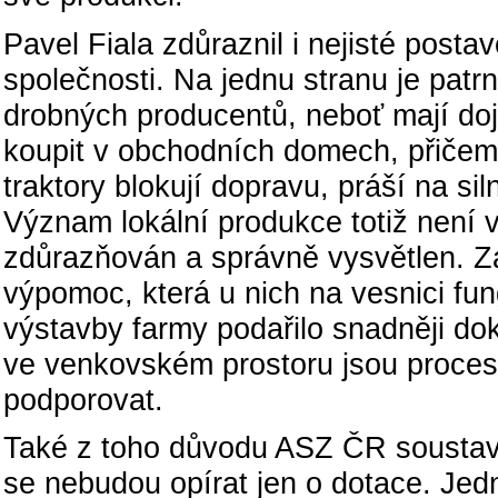
Pavel Fiala zdůraznil i nejisté post
společnosti. Na jednu stranu je patrné
drobných producentů, neboť mají doj
koupit v obchodních domech, přičemž
traktory blokují dopravu, práší na sil
Význam lokální produkce totiž není 
zdůrazňován a správně vysvětlen. Z
výpomoc, která u nich na vesnici fung
výstavby farmy podařilo snadněji do
ve venkovském prostoru jsou procesy, 
podporovat.
Také z toho důvodu ASZ ČR soustav
se nebudou opírat jen o dotace. Jed