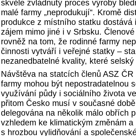
skvěle zvládnutý proces výroby bledn
malé farmy „neprodukují“. Kromě dist
produkce z místního statku dostává 
zájem mimo jiné i v Srbsku. Členové 
rovněž na tom, že rodinné farmy nep
činnosti vytváří i veřejné statky – st
nezanedbatelné kvality, které selský 
Návštěva na statcích členů ASZ ČR 
farmy mohou být nepostradatelnou so
využívání půdy i sociálního života v
přitom Česko musí v současné době
delegována na několik málo obřích po
vzhledem ke klimatickým změnám a
s hrozbou vylidňování a společenské