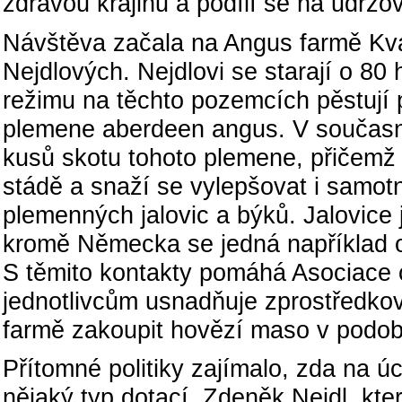
zdravou krajinu a podílí se na udržov
Návštěva začala na Angus farmě Kva
Nejdlových. Nejdlovi se starají o 8
režimu na těchto pozemcích pěstují 
plemene aberdeen angus. V současné
kusů skotu tohoto plemene, přičemž
stádě a snaží se vylepšovat i samotn
plemenných jalovic a býků. Jalovice 
kromě Německa se jedná například 
S těmito kontakty pomáhá Asociace 
jednotlivcům usnadňuje zprostředko
farmě zakoupit hovězí maso v podob
Přítomné politiky zajímalo, zda na 
nějaký typ dotací. Zdeněk Nejdl, kte