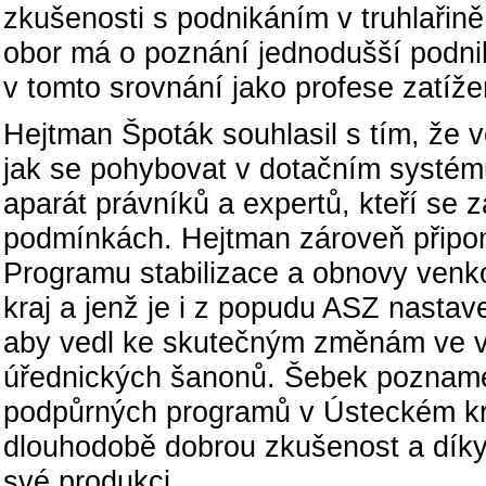
zkušenosti s podnikáním v truhlařin
obor má o poznání jednodušší podni
v tomto srovnání jako profese zatíže
Hejtman Špoták souhlasil s tím, že 
jak se pohybovat v dotačním systému
aparát právníků a expertů, kteří se z
podmínkách. Hejtman zároveň připo
Programu stabilizace a obnovy venko
kraj a jenž je i z popudu ASZ nastave
aby vedl ke skutečným změnám ve ve
úřednických šanonů. Šebek poznamen
podpůrných programů v Ústeckém kra
dlouhodobě dobrou zkušenost a dík
své produkci.