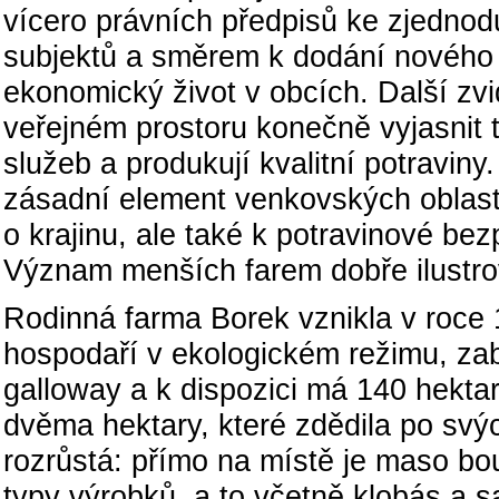
vícero právních předpisů ke zjedno
subjektů a směrem k dodání nového 
ekonomický život v obcích. Další zvi
veřejném prostoru konečně vyjasnit 
služeb a produkují kvalitní potravin
zásadní element venkovských oblastí
o krajinu, ale také k potravinové bezp
Význam menších farem dobře ilustrov
Rodinná farma Borek vznikla v roce 
hospodaří v ekologickém režimu, z
galloway a k dispozici má 140 hekta
dvěma hektary, které zdědila po svý
rozrůstá: přímo na místě je maso bo
typy výrobků, a to včetně klobás a 