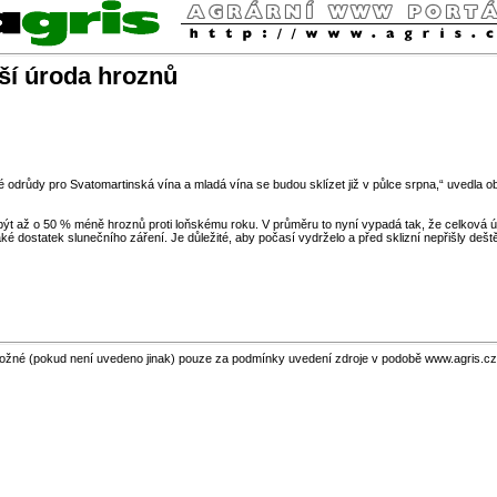
žší úroda hroznů
ré odrůdy pro Svatomartinská vína a mladá vína se budou sklízet již v půlce srpna,“ uvedla o
ýt až o 50 % méně hroznů proti loňskému roku. V průměru to nyní vypadá tak, že celková úr
aké dostatek slunečního záření. Je důležité, aby počasí vydrželo a před sklizní nepřišly dešt
ožné (pokud není uvedeno jinak) pouze za podmínky uvedení zdroje v podobě www.agris.cz