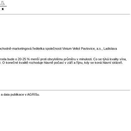
bchodně-marketingová ředitelka společnosti Vinium Velké Pavlovice, a.s., Ladislava
oda bude o 20-25 % menší proti obvyklému průměru v minulosti. Co se týká kvality vína,
ě. O konečné kvalitě rozhoduje hlavně počasí v září a říjnu, kdy se koná hlavní sklizeň.
 a data publikace v AGRISu.