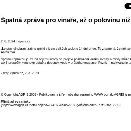
Špatná zpráva pro vinaře, až o polovinu ni
2. 8. 2024 | vipera.cz
„Letošní vinobraní začne určitě vlivem velkých teplot o 14 dní dříve. To znamená, že někte
Antálková.
Špatnou zprávou je, že na objemu úrody se projeví poškození jarními mrazy a místy může b
tak jí prospěly květnové deště a dostatek vody v průběhu vegetace. Pozitivní na kvalitu je t
Zdroj: vipera.cz, 2. 8. 2024
© Copyright AGRIS 2003 - Publikování a šíření obsahu agrárního WWW portálu AGRIS je m
Přímá adresa článku:
[
http://www.agris.cz/detail.php?id=174169&iSub=518
Vytištěno dne: 07.08.2026 21:02