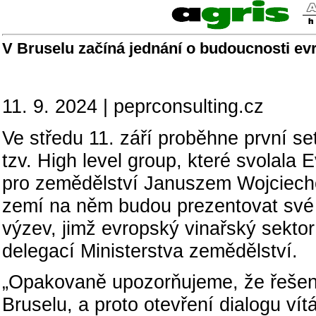
V Bruselu začíná jednání o budoucnosti ev
11. 9. 2024 | peprconsulting.cz
Ve středu 11. září proběhne první s
tzv. High level group, které svolal
pro zemědělství Januszem Wojciecho
zemí na něm budou prezentovat své 
výzev, jimž evropský vinařský sekto
delegací Ministerstva zemědělství.
„Opakovaně upozorňujeme, že řešení
Bruselu, a proto otevření dialogu v