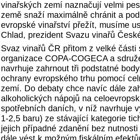
vinařských zemí naznačují velmi pes
země snaží maximálně chránit a podp
evropské vinařství přežít, musíme usi
Chlad, prezident Svazu vinařů České
Svaz vinařů ČR přitom z velké části
organizace COPA-COGECA a sdružen
navrhuje zahrnout tři podstatné body
ochrany evropského trhu pomocí celn
zemí. Do debaty chce navíc dále za
alkoholických nápojů na celoevrops
spotřebních daních, v níž navrhuje vy
1-2,5 baru) ze stávající kategorie t
jejich případné zdanění bez nutnosti
dále vést k možným fiskálním efekt