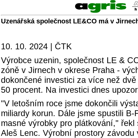
Uzenářská společnost LE&CO má v Jirnech 
10. 10. 2024 | ČTK
Výrobce uzenin, společnost LE & CO
zóně v Jirnech v okrese Praha - vých
dokončené investici za více než dvě 
50 procent. Na investici dnes upozo
"V letošním roce jsme dokončili výs
miliardy korun. Dále jsme spustili B
masné výrobky pro plátkování," řekl s
Aleš Lenc. Výrobní prostory závodu 