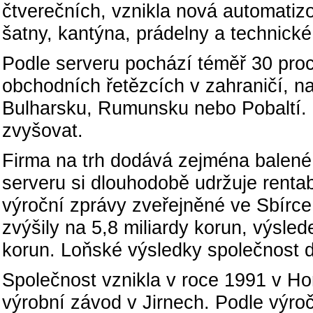
čtverečních, vznikla nová automatiz
šatny, kantýna, prádelny a technick
Podle serveru pochází téměř 30 proc
obchodních řetězcích v zahraničí, n
Bulharsku, Rumunsku nebo Pobaltí. 
zvyšovat.
Firma na trh dodává zejména balené 
serveru si dlouhodobě udržuje rentabi
výroční zprávy zveřejněné ve Sbírce 
zvýšily na 5,8 miliardy korun, výsle
korun. Loňské výsledky společnost d
Společnost vznikla v roce 1991 v Ho
výrobní závod v Jirnech. Podle výro