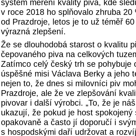
systém měření kvality piva, kde sled
v roce 2018 ho splňovalo zhruba 20 
od Prazdroje, letos je to už téměř 60
výrazná zlepšení.
Že se dlouhodobá starost o kvalitu p
čepovaného piva na celkových tuzem
Zatímco celý český trh se pohybuje o
úspěšné misi Václava Berky a jeho t
nejen to, že dnes si milovníci piv m
Prazdroje, ale že ve zlepšování kva
pivovar i další výrobci. „To, že je ná
ukazují, že pokud je host spokojený 
opakovaně a často jí doporučí i sv
s hospodskými daří udržovat a rozvíj