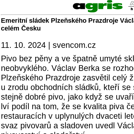
Emeritní sládek Plzeňského Prazdroje Václ
celém Česku
11. 10. 2024 | svencom.cz
Pivo bez pěny a ve špatně umyté skl
neobvyklého. Václav Berka se rozhod
Plzeňského Prazdroje zasvětil celý ž
u zrodu obchodních sládků, kteří se
stejně dobré pivo, jako když se uvaří
lví podíl na tom, že se kvalita piv
restauracích v uplynulých dvaceti le
svaz pivovarů a sladoven uvedl Vác