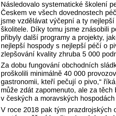
Následovalo systematické školení p
Českem ve všech dovednostech péče 
jsme vzdělávat výčepní a ty nejlepší
školitele. Díky tomu jsme znásobili
přibyly další programy a projekty, j
nejlepší hospody s nejlepší péčí o 
zlepšování kvality zhruba 5 000 podn
Za dobu fungování obchodních sládků
proškolili minimálně 40 000 provozov
gastronomii, kteří pečují o pivo,“ ří
může zdát zapomenuto, ale za těch b
v českých a moravských hospodách 
V roce 2018 pak tým prazdrojských o