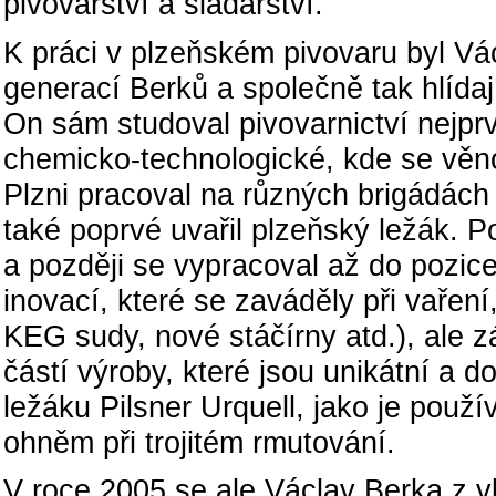
pivovarství a sladařství.
K práci v plzeňském pivovaru byl Vác
generací Berků a společně tak hlídaj
On sám studoval pivovarnictví nejprv
chemicko-technologické, kde se věn
Plzni pracoval na různých brigádách 
také poprvé uvařil plzeňský ležák. P
a později se vypracoval až do pozice
inovací, které se zaváděly při vaření,
KEG sudy, nové stáčírny atd.), ale 
částí výroby, které jsou unikátní a d
ležáku Pilsner Urquell, jako je pou
ohněm při trojitém rmutování.
V roce 2005 se ale Václav Berka z vl