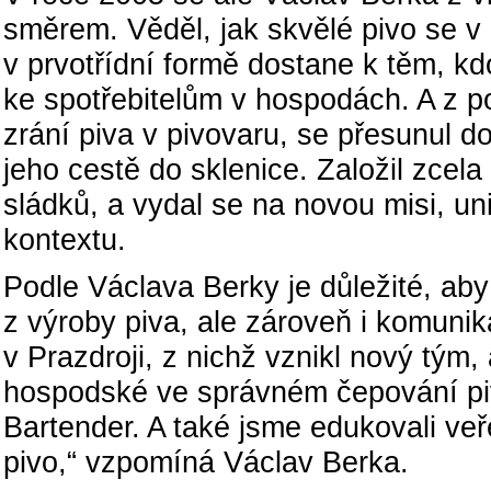
směrem. Věděl, jak skvělé pivo se v p
v prvotřídní formě dostane k těm, kdo
ke spotřebitelům v hospodách. A z po
zrání piva v pivovaru, se přesunul do
jeho cestě do sklenice. Založil zcel
sládků, a vydal se na novou misi, un
kontextu.
Podle Václava Berky je důležité, aby
z výroby piva, ale zároveň i komunik
v Prazdroji, z nichž vznikl nový tým,
hospodské ve správném čepování piv
Bartender. A také jsme edukovali ve
pivo,“ vzpomíná Václav Berka.