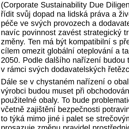
(Corporate Sustainability Due Dilige
řídit svůj dopad na lidská práva a živ
péče ve svých provozech a dodavate
navíc povinnost zavést strategický t
změny. Ten má být kompatibilní s př
cílem omezit globální oteplování a t
2050. Podle dalšího nařízení budou 
v rámci svých dodavatelských řetězc
Dále se v chystaném nařízení o oba
výrobci budou muset při obchodová
použitelné obaly. To bude problemati
včetně zajištění bezpečnosti potravi
to týká mimo jiné i palet se strečový
prosazuje změnu pravidel prostředni