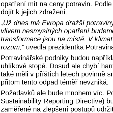
opatření mít na ceny potravin. Podl
dojít k jejich zdražení.
„Už dnes má Evropa dražší potraviny,
vlivem nesmyslných opatření budem
transformace jsou na místě. V klimat
rozum,“
uvedla prezidentka Potravi
Potravinářské podniky budou napřík
uhlíkové stopě. Dosud ale chybí ha
také měli v příštích letech povinně s
přitom tento odpad téměř nevzniká.
Požadavků ale bude mnohem víc. P
Sustainability Reporting Directive)
zaměřené na zlepšení postupů udrži