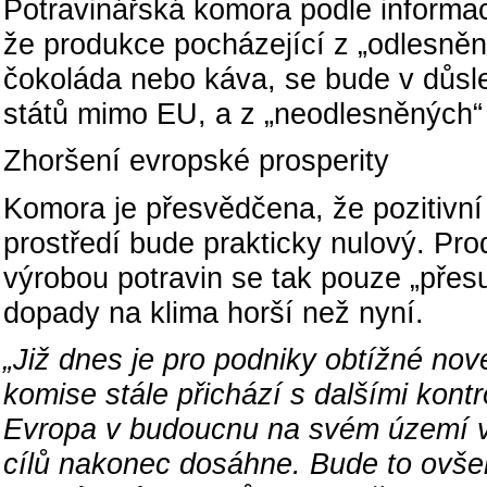
Potravinářská komora podle informac
že produkce pocházející z „odlesněn
čokoláda nebo káva, se bude v důsle
států mimo EU, a z „neodlesněných“
Zhoršení evropské prosperity
Komora je přesvědčena, že pozitivní
prostředí bude prakticky nulový. Pr
výrobou potravin se tak pouze „př
dopady na klima horší než nyní.
„Již dnes je pro podniky obtížné no
komise stále přichází s dalšími kont
Evropa v budoucnu na svém území vl
cílů nakonec dosáhne. Bude to ovše