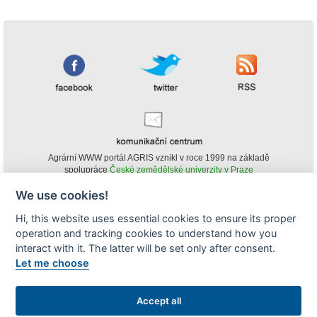
Agrární WWW portál AGRIS vznikl v roce 1999 na základě
spolupráce
České zemědělské univerzity v Praze
s
Ministerstvem zemědělství ČR
We use cookies!
© Copyright AGRIS 2000-2026 -
ISSN 1213-1369
- Publikování a šíření
Hi, this website uses essential cookies to ensure its proper
obsahu agrárního WWW portálu AGRIS je možné
operation and tracking cookies to understand how you
(pokud není uvedeno jinak) pouze za podmínky uvedení zdroje v podobě
www.agris.cz a data publikace v AGRISu.
interact with it. The latter will be set only after consent.
cookies
Let me choose
Zobrazit desktopovou verzi
Accept all