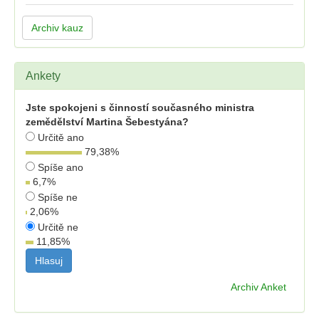
Archiv kauz
Ankety
Jste spokojeni s činností současného ministra
zemědělství Martina Šebestyána?
Určitě ano
79,38
%
Spíše ano
6,7
%
Spíše ne
2,06
%
Určitě ne
11,85
%
Archiv Anket