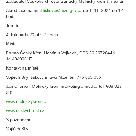
zakladatel Českého chřestu a značky Mělnický křen Jiří Šafář.
Akreditace na mail
tiskove@mze.gov.cz
do 1. 11. 2024 do 12
hodin.
Termín
4. listopadu 2024 v 7 hodin
Místo
Farma Český křen, Hostín u Vojkovic, GPS 50.2972044N,
14.4049961E
Kontakt na místě
Vojtěch Bílý, tiskový mluvčí MZe, tel. 775 853 095
Jan Charvát, Mělnický křen, marketing a média, tel: 608 827
381
www.melnickykren.cz
www.ceskychrest.cz
S pozdravem
Vojtěch Bílý