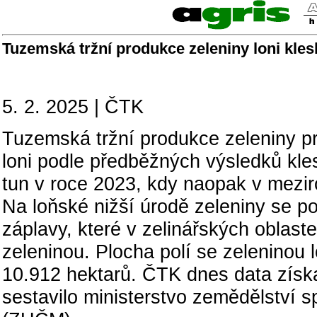
Tuzemská tržní produkce zeleniny loni kles
5. 2. 2025 | ČTK
Tuzemská tržní produkce zeleniny pr
loni podle předběžných výsledků kl
tun v roce 2023, kdy naopak v meziro
Na loňské nižší úrodě zeleniny se po
záplavy, které v zelinářských oblaste
zeleninou. Plocha polí se zeleninou 
10.912 hektarů. ČTK dnes data získa
sestavilo ministerstvo zemědělství 