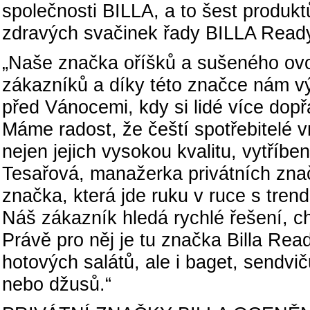
společnosti BILLA, a to šest produkt
zdravých svačinek řady BILLA Read
„Naše značka oříšků a sušeného ovoc
zákazníků a díky této značce nám vý
před Vánocemi, kdy si lidé více dopř
Máme radost, že čeští spotřebitelé v
nejen jejich vysokou kvalitu, vytříben
Tesařová, manažerka privátních zna
značka, která jde ruku v ruce s tre
Náš zákazník hledá rychlé řešení, ch
Právě pro něj je tu značka Billa Rea
hotových salátů, ale i baget, sendvi
nebo džusů.“