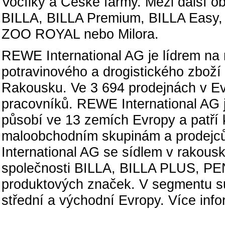
Vocílky a České farmy. Mezi další ob
BILLA, BILLA Premium, BILLA Easy, 
ZOO ROYAL nebo Milora.
REWE International AG je lídrem na 
potravinového a drogistického zboží
Rakousku. Ve 3 694 prodejnách v E
pracovníků. REWE International AG
působí ve 13 zemích Evropy a patř
maloobchodním skupinám a prodejc
International AG se sídlem v rakou
společnosti BILLA, BILLA PLUS, PE
produktových značek. V segmentu s
střední a východní Evropy. Více infor