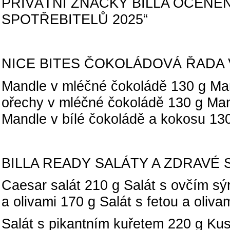
PRIVÁTNÍ ZNAČKY BILLA OCENĚ
SPOTŘEBITELŮ 2025“
NICE BITES ČOKOLÁDOVÁ ŘADA
Mandle v mléčné čokoládě 130 g Man
ořechy v mléčné čokoládě 130 g Man
Mandle v bílé čokoládě a kokosu 13
BILLA READY SALÁTY A ZDRAVÉ 
Caesar salát 210 g Salát s ovčím sý
a olivami 170 g Salát s fetou a oliva
Salát s pikantním kuřetem 220 g K