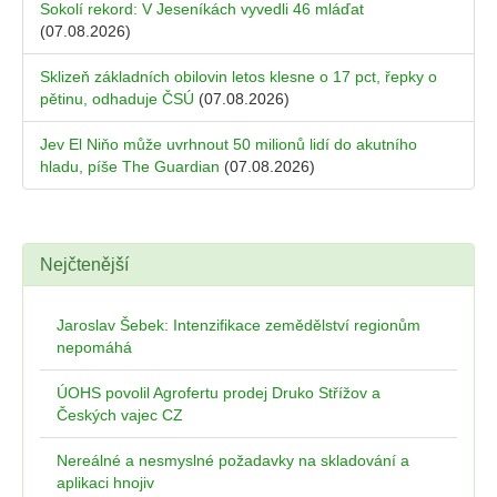
Sokolí rekord: V Jeseníkách vyvedli 46 mláďat
(07.08.2026)
Sklizeň základních obilovin letos klesne o 17 pct, řepky o
pětinu, odhaduje ČSÚ
(07.08.2026)
Jev El Niňo může uvrhnout 50 milionů lidí do akutního
hladu, píše The Guardian
(07.08.2026)
Nejčtenější
Jaroslav Šebek: Intenzifikace zemědělství regionům
nepomáhá
ÚOHS povolil Agrofertu prodej Druko Střížov a
Českých vajec CZ
Nereálné a nesmyslné požadavky na skladování a
aplikaci hnojiv