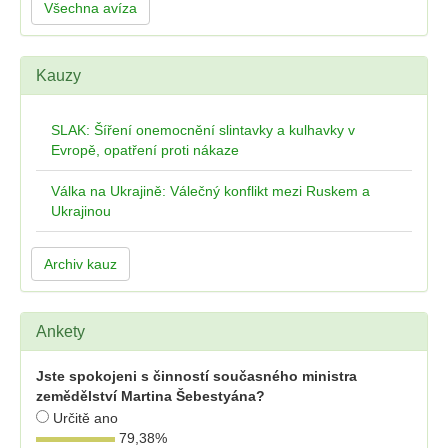
Všechna avíza
Kauzy
SLAK: Šíření onemocnění slintavky a kulhavky v
Evropě, opatření proti nákaze
Válka na Ukrajině: Válečný konflikt mezi Ruskem a
Ukrajinou
Archiv kauz
Ankety
Jste spokojeni s činností současného ministra
zemědělství Martina Šebestyána?
Určitě ano
79,38
%