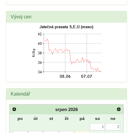
Vývoj cen
Kalendář
srpen
2026
po
út
st
čt
pá
so
ne
1
2