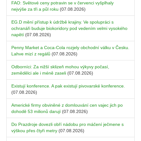
FAO: Světové ceny potravin se v červenci vyšplhaly
nejvýše za tři a půl roku
(07.08.2026)
EG.D mění přístup k údržbě krajiny. Ve spolupráci s
ochranáři buduje biokoridory pod vedením velmi vysokého
napětí
(07.08.2026)
Penny Market a Coca-Cola rozjely obchodní válku v Česku.
Lahve mizí z regálů
(07.08.2026)
Odborníci: Za nižší sklizeň mohou výkyvy počasí,
zemědělci ale i méně zaseli
(07.08.2026)
Existují konference. A pak existují pivovarské konference.
(07.08.2026)
Americké firmy obviněné z domlouvání cen vajec jich po
dohodě 53 milionů darují
(07.08.2026)
Do Prazdroje dovezli obří nádobu pro máčení ječmene s
výškou přes čtyři metry
(07.08.2026)