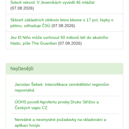
Sokolí rekord: V Jeseníkách vyvedli 46 mláďat
(07.08.2026)
Sklizeň základních obilovin letos klesne o 17 pct, řepky o
pětinu, odhaduje ČSÚ
(07.08.2026)
Jev El Niňo může uvrhnout 50 milionů lidí do akutního
hladu, píše The Guardian
(07.08.2026)
Nejčtenější
Jaroslav Šebek: Intenzifikace zemědělství regionům
nepomáhá
ÚOHS povolil Agrofertu prodej Druko Střížov a
Českých vajec CZ
Nereálné a nesmyslné požadavky na skladování a
aplikaci hnojiv