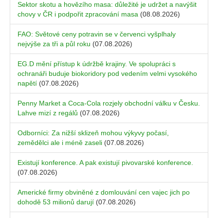
Sektor skotu a hovězího masa: důležité je udržet a navýšit
chovy v ČR i podpořit zpracování masa
(08.08.2026)
FAO: Světové ceny potravin se v červenci vyšplhaly
nejvýše za tři a půl roku
(07.08.2026)
EG.D mění přístup k údržbě krajiny. Ve spolupráci s
ochranáři buduje biokoridory pod vedením velmi vysokého
napětí
(07.08.2026)
Penny Market a Coca-Cola rozjely obchodní válku v Česku.
Lahve mizí z regálů
(07.08.2026)
Odborníci: Za nižší sklizeň mohou výkyvy počasí,
zemědělci ale i méně zaseli
(07.08.2026)
Existují konference. A pak existují pivovarské konference.
(07.08.2026)
Americké firmy obviněné z domlouvání cen vajec jich po
dohodě 53 milionů darují
(07.08.2026)