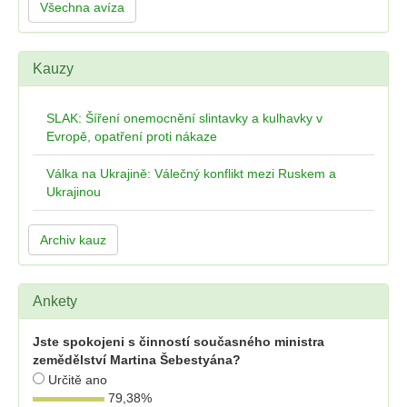
Všechna avíza
Kauzy
SLAK: Šíření onemocnění slintavky a kulhavky v
Evropě, opatření proti nákaze
Válka na Ukrajině: Válečný konflikt mezi Ruskem a
Ukrajinou
Archiv kauz
Ankety
Jste spokojeni s činností současného ministra
zemědělství Martina Šebestyána?
Určitě ano
79,38
%