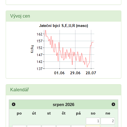
Vývoj cen
Kalendář
srpen
2026
po
út
st
čt
pá
so
ne
1
2