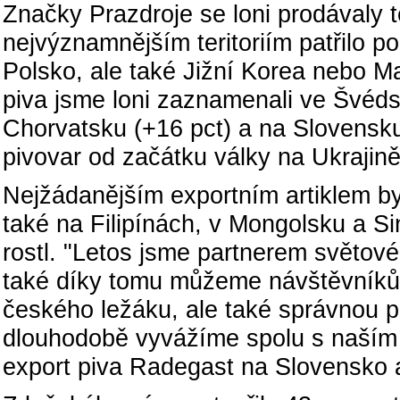
Značky Prazdroje se loni prodávaly 
nejvýznamnějším teritoriím patřilo p
Polsko, ale také Jižní Korea nebo 
piva jsme loni zaznamenali ve Švéds
Chorvatsku (+16 pct) a na Slovensku
pivovar od začátku války na Ukrajin
Nejžádanějším exportním artiklem byl
také na Filipínách, v Mongolsku a S
rostl. "Letos jsme partnerem světo
také díky tomu můžeme návštěvníkům 
českého ležáku, ale také správnou péč
dlouhodobě vyvážíme spolu s naším pi
export piva Radegast na Slovensko