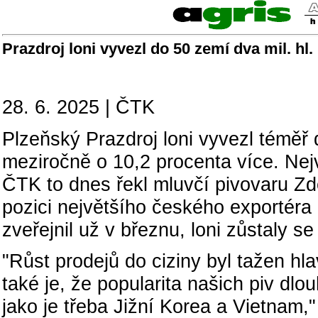
Prazdroj loni vyvezl do 50 zemí dva mil. hl.
28. 6. 2025 | ČTK
Plzeňský Prazdroj loni vyvezl téměř d
meziročně o 10,2 procenta více. Ne
ČTK to dnes řekl mluvčí pivovaru Zde
pozici největšího českého exportéra 
zveřejnil už v březnu, loni zůstaly se
"Růst prodejů do ciziny byl tažen h
také je, že popularita našich piv dl
jako je třeba Jižní Korea a Vietnam,