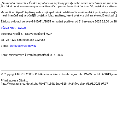
„Na mnoha místech v České republice už teplárny přešly nebo právě přecházejí na jiné zd
již získalo podporu nebo bylo schváleno Evropskou investiční bankou 50 projektů s celkovou
Ve většině případů teplárny nahrazují spalování hnědého či černého uhlí jinými palivy – nej
mezi finančně nejnáročnější projekty. Mezi teplárny, které přešly z uhlí na ekologičtější zdro
Žádosti o dotaci ve výzvě HEAT 1/2025 je možné podávat od 7. července 2025 12:00 do 28
Výzva HEAT 1/2025
Veronika Krejčí & Tiskové oddělení MŽP
tel.: 267 122 835 nebo 267 122 058
e-mail:
tiskove@mzp.gov.cz
Zdroj: Ministerstvo životního prostředí, 8. 7. 2025
© Copyright AGRIS 2003 - Publikování a šíření obsahu agrárního WWW portálu AGRIS je m
Přímá adresa článku:
[
http://www.agris.cz/detail.php?id=174169&iSub=518
Vytištěno dne: 06.08.2026 07:37