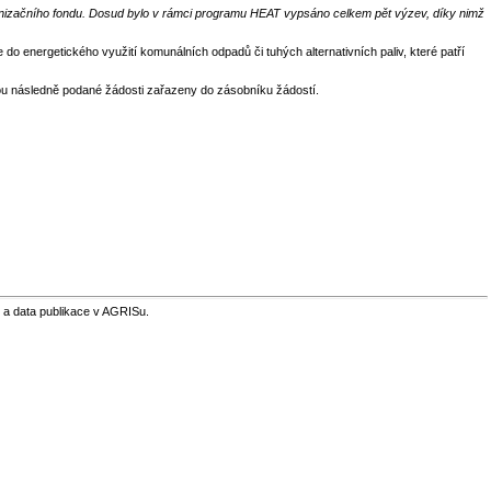
ernizačního fondu. Dosud bylo v rámci programu HEAT vypsáno celkem pět výzev, díky nimž
do energetického využití komunálních odpadů či tuhých alternativních paliv, které patří
ou následně podané žádosti zařazeny do zásobníku žádostí.
 a data publikace v AGRISu.