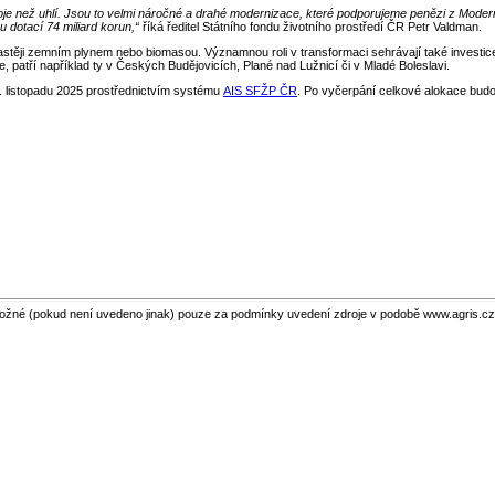
roje než uhlí. Jsou to velmi náročné a drahé modernizace, které podporujeme penězi z Mod
 dotací 74 miliard korun,“
říká ředitel Státního fondu životního prostředí ČR Petr Valdman.
častěji zemním plynem nebo biomasou. Významnou roli v transformaci sehrávají také investice 
je, patří například ty v Českých Budějovicích, Plané nad Lužnicí či v Mladé Boleslavi.
. listopadu 2025 prostřednictvím systému
AIS SFŽP ČR
. Po vyčerpání celkové alokace bud
ožné (pokud není uvedeno jinak) pouze za podmínky uvedení zdroje v podobě www.agris.cz