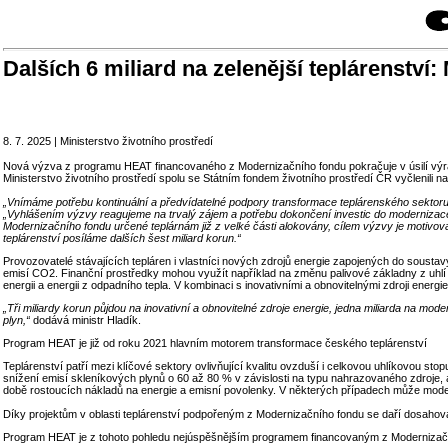
Dalších 6 miliard na zelenější teplárenství
8. 7. 2025 | Ministerstvo životního prostředí
Nová výzva z programu HEAT financovaného z Modernizačního fondu pokračuje v úsilí výrazn
Ministerstvo životního prostředí spolu se Státním fondem životního prostředí ČR vyčlenili na 
„Vnímáme potřebu kontinuální a předvídatelné podpory transformace teplárenského sektoru
„Vyhlášením výzvy reagujeme na trvalý zájem a potřebu dokončení investic do modernizace 
Modernizačního fondu určené teplárnám již z velké části alokovány, cílem výzvy je motivov
teplárenství posíláme dalších šest miliard korun.“
Provozovatelé stávajících tepláren i vlastníci nových zdrojů energie zapojených do sousta
emisí CO2. Finanční prostředky mohou využít například na změnu palivové základny z uhlí a 
energii a energii z odpadního tepla. V kombinaci s inovativními a obnovitelnými zdroji ener
„Tři miliardy korun půjdou na inovativní a obnovitelné zdroje energie, jedna miliarda na m
plyn,“
dodává ministr Hladík.
Program HEAT je již od roku 2021 hlavním motorem transformace českého teplárenství
Teplárenství patří mezi klíčové sektory ovlivňující kvalitu ovzduší i celkovou uhlíkovou st
snížení emisí skleníkových plynů o 60 až 80 % v závislosti na typu nahrazovaného zdroje, 
době rostoucích nákladů na energie a emisní povolenky. V některých případech může moder
Díky projektům v oblasti teplárenství podpořeným z Modernizačního fondu se daří dosaho
Program HEAT je z tohoto pohledu nejúspěšnějším programem financovaným z Modernizačního