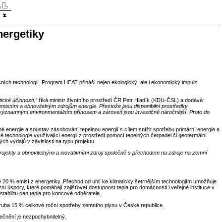
nergetiky
ích technologií. Program HEAT přináší nejen ekologický, ale i ekonomický impulz.
ické účinnosti,“
říká ministr životního prostředí ČR Petr Hladík (KDU-ČSL) a dodává
:
misním a obnovitelným zdrojům energie. Přestože jsou disponibilní prostředky
na významným environmentálním přínosem a zároveň jsou investičně náročnější. Proto do
é energie a soustav zásobování tepelnou energií s cílem snížit spotřebu primární energie a
 technologie využívající energii z prostředí pomocí tepelných čerpadel či geotermální
ch výdajů v závislosti na typu projektu.
projekty s obnovitelnými a inovativními zdroji společně s přechodem na zdroje na zemní
ně 20 % emisí z energetiky. Přechod od uhlí ke klimaticky šetrnějším technologiím umožňuje
 úspory, které pomáhají zajišťovat dostupnost tepla pro domácnosti i veřejné instituce v
abilitu cen tepla pro koncové odběratele.
ruba 15 % celkové roční spotřeby zemního plynu v České republice.
ečnění je nezpochybnitelný.