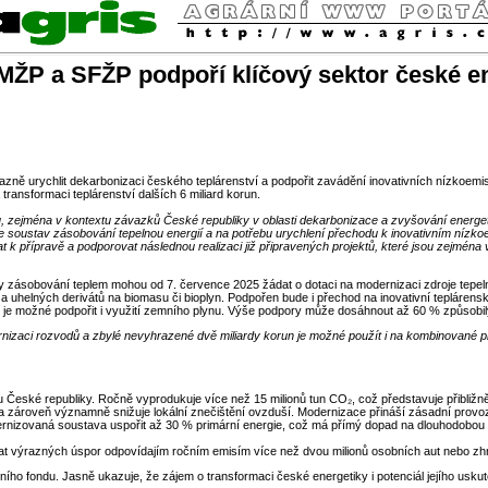
: MŽP a SFŽP podpoří klíčový sektor české e
ě urychlit dekarbonizaci českého teplárenství a podpořit zavádění inovativních nízkoemisn
transformaci teplárenství dalších 6 miliard korun.
, zejména v kontextu závazků České republiky v oblasti dekarbonizace a zvyšování energet
soustav zásobování tepelnou energií a na potřebu urychlení přechodu k inovativním nízkoe
at k přípravě a podporovat následnou realizaci již připravených projektů, které jsou zejmé
vy zásobování teplem mohou od 7. července 2025 žádat o dotaci na modernizaci zdroje tepeln
uhelných derivátů na biomasu či bioplyn. Podpořen bude i přechod na inovativní teplárenské
gie je možné podpořit i využití zemního plynu. Výše podpory může dosáhnout až 60 % způsobilý
odernizaci rozvodů a zbylé nevyhrazené dvě miliardy korun je možné použít i na kombinované 
opu České republiky. Ročně vyprodukuje více než 15 milionů tun CO₂, což představuje přibliž
a zároveň významně snižuje lokální znečištění ovzduší. Modernizace přináší zásadní provozní
nizovaná soustava uspořit až 30 % primární energie, což má přímý dopad na dlouhodobou st
vat výrazných úspor odpovídajím ročním emisím více než dvou milionů osobních aut nebo zh
 fondu. Jasně ukazuje, že zájem o transformaci české energetiky i potenciál jejího uskut