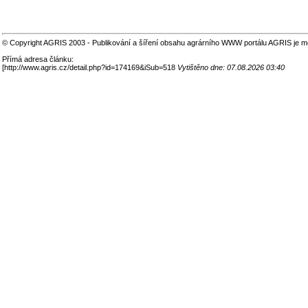
© Copyright AGRIS 2003 - Publikování a šíření obsahu agrárního WWW portálu AGRIS je m
Přímá adresa článku:
[
http://www.agris.cz/detail.php?id=174169&iSub=518
Vytištěno dne: 07.08.2026 03:40