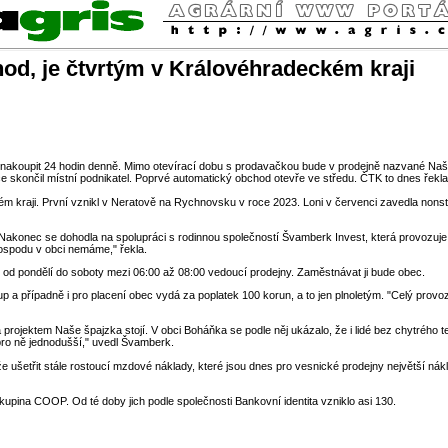
od, je čtvrtým v Královéhradeckém kraji
 nakoupit 24 hodin denně. Mimo otevírací dobu s prodavačkou bude v prodejně nazvané Naš
mce skončil místní podnikatel. Poprvé automatický obchod otevře ve středu. ČTK to dnes řek
 kraji. První vznikl v Neratově na Rychnovsku v roce 2023. Loni v červenci zavedla nonst
Nakonec se dohodla na spolupráci s rodinnou společností Švamberk Invest, která provozuje 
ospodu v obci nemáme," řekla.
 od pondělí do soboty mezi 06:00 až 08:00 vedoucí prodejny. Zaměstnávat ji bude obec.
 případně i pro placení obec vydá za poplatek 100 korun, a to jen plnoletým. "Celý provoz j
 projektem Naše špajzka stojí. V obci Boháňka se podle něj ukázalo, že i lidé bez chytrého
o pro ně jednodušší," uvedl Švamberk.
e ušetřit stále rostoucí mzdové náklady, které jsou dnes pro vesnické prodejny největší ná
kupina COOP. Od té doby jich podle společnosti Bankovní identita vzniklo asi 130.