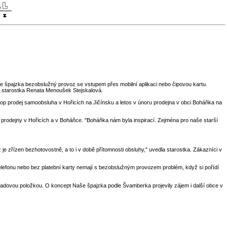
e špajzka bezobslužný provoz se vstupem přes mobilní aplikaci nebo čipovou kartu.
la starostka Renata Menoušek Stejskalová.
op prodej samoobsluha v Hořicích na Jičínsku a letos v únoru prodejna v obci Boháňka na
prodejny v Hořicích a v Boháňce. "Boháňka nám byla inspirací. Zejména pro naše starší
e zřízen bezhotovostně, a to i v době přítomnosti obsluhy," uvedla starostka. Zákazníci v
 telefonu nebo bez platební karty nemají s bezobslužným provozem problém, když si pořídí
kladovou položkou. O koncept Naše špajzka podle Švamberka projevily zájem i další obce v