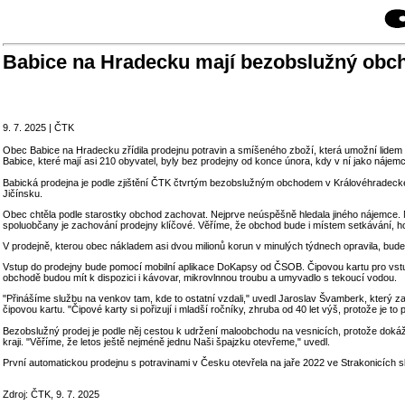
Babice na Hradecku mají bezobslužný obch
9. 7. 2025 | ČTK
Obec Babice na Hradecku zřídila prodejnu potravin a smíšeného zboží, která umožní lidem
Babice, které mají asi 210 obyvatel, byly bez prodejny od konce února, kdy v ní jako náje
Babická prodejna je podle zjištění ČTK čtvrtým bezobslužným obchodem v Královéhradeckém
Jičínsku.
Obec chtěla podle starostky obchod zachovat. Nejprve neúspěšně hledala jiného nájemce. 
spoluobčany je zachování prodejny klíčové. Věříme, že obchod bude i místem setkávání, h
V prodejně, kterou obec nákladem asi dvou milionů korun v minulých týdnech opravila, bude
Vstup do prodejny bude pomocí mobilní aplikace DoKapsy od ČSOB. Čipovou kartu pro vstup a
obchodě budou mít k dispozici i kávovar, mikrovlnnou troubu a umyvadlo s tekoucí vodou.
"Přinášíme službu na venkov tam, kde to ostatní vzdali," uvedl Jaroslav Švamberk, který za
čipovou kartu. "Čipové karty si pořizují i mladší ročníky, zhruba od 40 let výš, protože je t
Bezobslužný prodej je podle něj cestou k udržení maloobchodu na vesnicích, protože dokáž
kraji. "Věříme, že letos ještě nejméně jednu Naši špajzku otevřeme," uvedl.
První automatickou prodejnu s potravinami v Česku otevřela na jaře 2022 ve Strakonicích s
Zdroj: ČTK, 9. 7. 2025