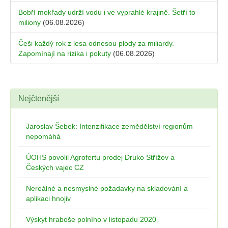
Bobří mokřady udrží vodu i ve vyprahlé krajině. Šetří to
miliony
(06.08.2026)
Češi každý rok z lesa odnesou plody za miliardy.
Zapomínají na rizika i pokuty
(06.08.2026)
Nejčtenější
Jaroslav Šebek: Intenzifikace zemědělství regionům
nepomáhá
ÚOHS povolil Agrofertu prodej Druko Střížov a
Českých vajec CZ
Nereálné a nesmyslné požadavky na skladování a
aplikaci hnojiv
Výskyt hraboše polního v listopadu 2020