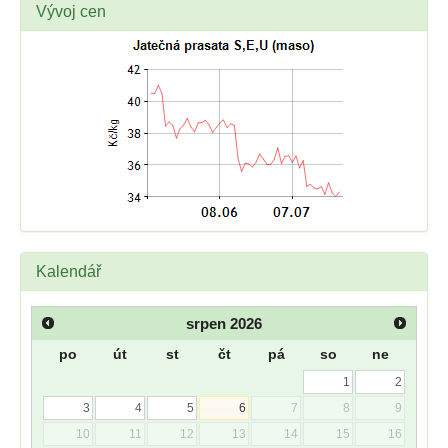
Vývoj cen
Kalendář
srpen
2026
po
út
st
čt
pá
so
ne
1
2
3
4
5
6
7
8
9
10
11
12
13
14
15
16