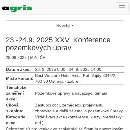
Togg
navi
Rubriky
23.-24.9. 2025 XXV. Konference
pozemkových úprav
29.08.2025 | MZe ČR
Datum akce:
23. 9. 2025 8:30 –24. 9. 2025 14:00
Best Western Hotel Vista, Kpt. Vajdy 3046/2,
Místo konání:
700 30 Ostrava - Zábřeh
Tématické
zaměření
Pozemkové úpravy a navazující témata
akce:
Cílová
Zástupci obcí, zemědělci, projektanti,
skupina:
zhotovitelé a další zájemci o pozemkové úpravy
Kategorie
Vzdělávací akce (konference, kurzy, přednášky
akce:
atd.)
Celostátní síť pro venkov ve spolupráci se Státním pozemkovým