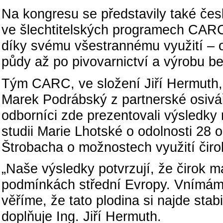
Na kongresu se představily také čes
ve šlechtitelských programech CARC.
díky svému všestrannému využití – o
půdy až po pivovarnictví a výrobu b
Tým CARC, ve složení Jiří Hermuth, 
Marek Podrábský z partnerské osiv
odborníci zde prezentovali výsledky
studii Marie Lhotské o odolnosti 28
Štrobacha o možnostech využití čirok
„Naše výsledky potvrzují, že čirok m
podmínkách střední Evropy. Vnímám
věříme, že tato plodina si najde sta
doplňuje Ing. Jiří Hermuth.