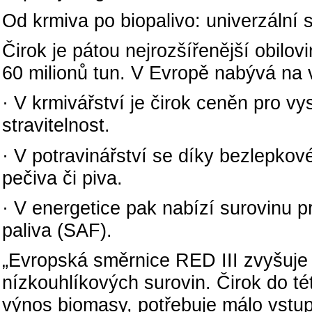
Od krmiva po biopalivo: univerzální
Čirok je pátou nejrozšířenější obilo
60 milionů tun. V Evropě nabývá na 
· V krmivářství je čirok ceněn pro 
stravitelnost.
· V potravinářství se díky bezlepkov
pečiva či piva.
· V energetice pak nabízí surovinu pr
paliva (SAF).
„Evropská směrnice RED III zvyšuje 
nízkouhlíkových surovin. Čirok do t
výnos biomasy, potřebuje málo vstupů