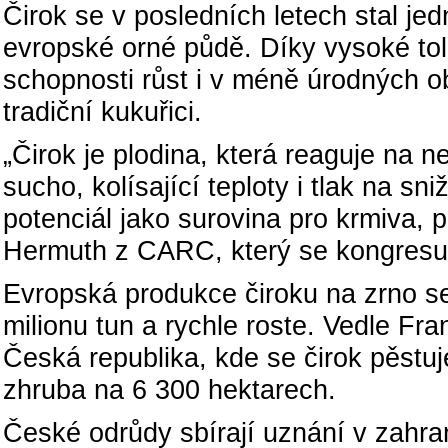
Čirok se v posledních letech stal je
evropské orné půdě. Díky vysoké to
schopnosti růst i v méně úrodných ob
tradiční kukuřici.
„Čirok je plodina, která reaguje na 
sucho, kolísající teploty i tlak na s
potenciál jako surovina pro krmiva, po
Hermuth z CARC, který se kongresu 
Evropská produkce čiroku na zrno s
milionu tun a rychle roste. Vedle Fra
Česká republika, kde se čirok pěstuj
zhruba na 6 300 hektarech.
České odrůdy sbírají uznání v zahra