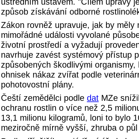
ústředním ústavem. "Cílem úpravy je 
způsob získávání odborné rostlinolék
Zákon rovněž upravuje, jak by měly m
mimořádné události vyvolané působe
životní prostředí a vyžadují provede
navrhuje zavést systémový přístup p
způsobených škodlivými organismy, kt
ohnisek nákaz zvířat podle veteriná
pohotovostní plány.
Čeští zemědělci podle
dat
MZe snížil
ochranu rostlin o více než 2,5 milion
13,1 milionu kilogramů, loni to bylo 
meziročně mírně vyšší, zhruba o půl