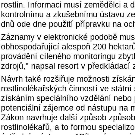
rostlin. Informaci musí zemědělci a 
kontrolnímu a zkušebnímu ústavu z
dnů ode dne použití přípravku na och
Záznamy v elektronické podobě musí
obhospodařující alespoň 200 hektarů
provádění cíleného monitoringu zbyt
zdrojů," napsal resort v předkládací 
Návrh také rozšiřuje možnosti získá
rostlinolékařských činností ve stát
získáním speciálního vzdělání nebo p
potenciální zájemce od nástupu na mí
Zákon navrhuje další způsob způsob 
rostlinolékařů, a to formou special