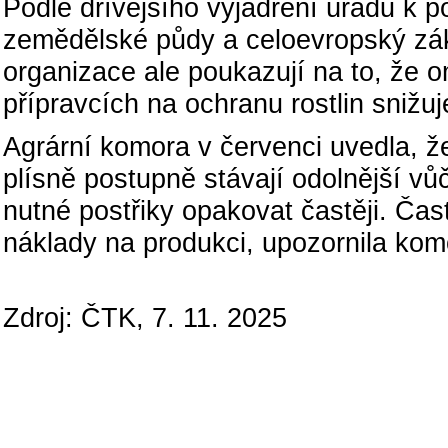
Podle dřívějšího vyjádření úřadu k p
zemědělské půdy a celoevropský zá
organizace ale poukazují na to, že 
přípravcích na ochranu rostlin snižuj
Agrární komora v červenci uvedla, ž
plísně postupně stávají odolnější vů
nutné postřiky opakovat častěji. Čas
náklady na produkci, upozornila kom
Zdroj: ČTK, 7. 11. 2025