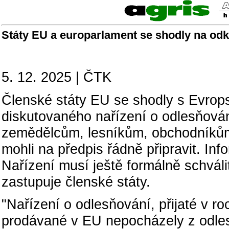
Státy EU a europarlament se shodly na odkl
5. 12. 2025 | ČTK
Členské státy EU se shodly s Evrop
diskutovaného nařízení o odlesňování
zemědělcům, lesníkům, obchodníkům
mohli na předpis řádně připravit. In
Nařízení musí ještě formálně schvál
zastupuje členské státy.
"Nařízení o odlesňování, přijaté v ro
prodávané v EU nepocházely z odle