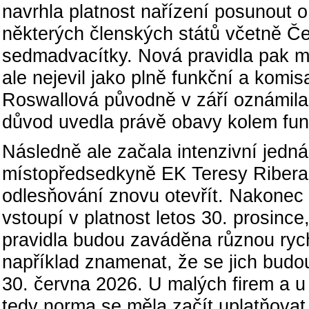
navrhla platnost nařízení posunout o 
některých členských států včetně Če
sedmadvacítky. Nová pravidla pak mě
ale nejevil jako plně funkční a komis
Roswallová původně v září oznámila 
důvod uvedla právě obavy kolem fun
Následně ale začala intenzivní jedn
místopředsedkyně EK Teresy Riberao
odlesňování znovu otevřít. Nakonec
vstoupí v platnost letos 30. prosinc
pravidla budou zaváděna různou rychl
například znamenat, že se jich budo
30. června 2026. U malých firem a u 
tedy norma se měla začít uplatňovat