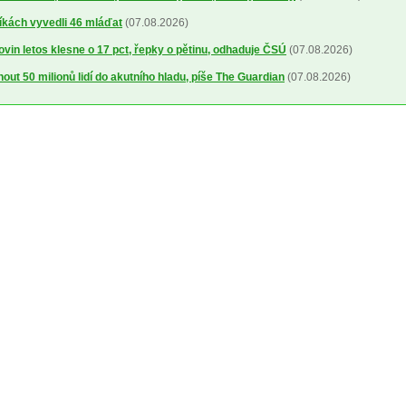
íkách vyvedli 46 mláďat
(07.08.2026)
ovin letos klesne o 17 pct, řepky o pětinu, odhaduje ČSÚ
(07.08.2026)
out 50 milionů lidí do akutního hladu, píše The Guardian
(07.08.2026)