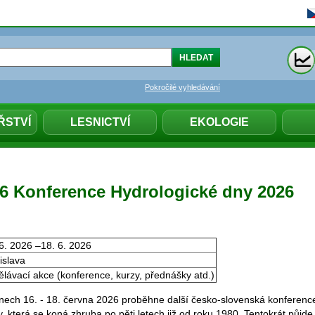
Pokročilé vyhledávání
ŘSTVÍ
LESNICTVÍ
EKOLOGIE
026 Konference Hydrologické dny 2026
6. 2026 –18. 6. 2026
islava
lávací akce (konference, kurzy, přednášky atd.)
ech 16. - 18. června 2026 proběhne další česko-slovenská konferenc
, která se koná zhruba po pěti letech již od roku 1980. Tentokrát půjde 