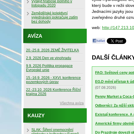
Výskyt hraboše polního v
který bude v režii sl
listopadu 2020
Jednacími jazyky jsou
Zemědělské kolektivní
zveřejněno druhé oz
vyjednávání pokračuje zatím
bez dohody
web:
http://147.213.1
AVÍZA
20.-25.8. 2026 ZEMĚ ŽIVITELKA
DALŠÍ ČLÁNKY
2.9. 2026 Den ve vinohradu
9.9. 2026 Politika propagace
Evropské unie
FAO: Světové ceny potr
15.-16.9. 2026 - XXVI. konference
EG.D mění přístup k úd
pozemkových úprav
(07.08.2026)
22.-23.10. 2026 Konference Říční
krajina 2026
Penny Market a Coca-Co
Všechna avíza
Odborníci: Za nižší sk
Existují konference. A
KAUZY
Americké firmy obviněn
SLAK: Šíření onemocnění
Do Prazdroje dovezli 