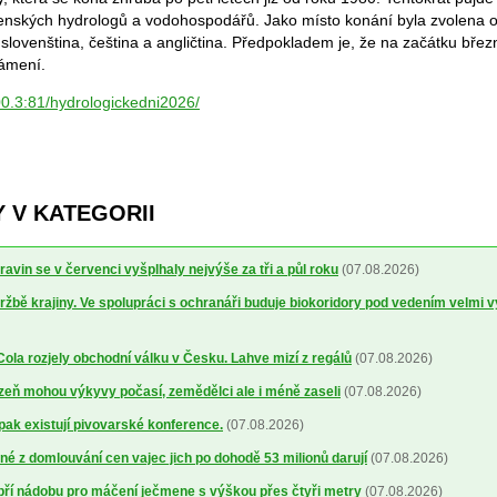
ovenských hydrologů a vodohospodářů. Jako místo konání byla zvolena o
 slovenština, čeština a angličtina. Předpokladem je, že na začátku bře
námení.
00.3:81/hydrologickedni2026/
 V KATEGORII
avin se v červenci vyšplhaly nejvýše za tři a půl roku
(07.08.2026)
ržbě krajiny. Ve spolupráci s ochranáři buduje biokoridory pod vedením velmi 
la rozjely obchodní válku v Česku. Lahve mizí z regálů
(07.08.2026)
lizeň mohou výkyvy počasí, zemědělci ale i méně zaseli
(07.08.2026)
 pak existují pivovarské konference.
(07.08.2026)
é z domlouvání cen vajec jich po dohodě 53 milionů darují
(07.08.2026)
obří nádobu pro máčení ječmene s výškou přes čtyři metry
(07.08.2026)