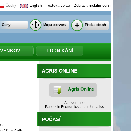
Česky
English
Textová verze
Zobrazit mobilní verzi
Ceny
Mapa serveru
Přidat obsah
VENKOV
PODNIKÁNÍ
AGRIS ONLINE
Agris Online
Agris on-line
Papers in Economics and Informatics
POČASÍ
e z
o 10. ročník,