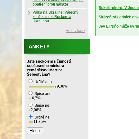
slintavky a kulhavky v Evropě,
opatření proti nákaze
Sokolí rekord: V Jesen
Válka na Ukrajině: Válečný
konflikt mezi Ruskem a
Sklizeň základních obil
Ukrajinou
Jev El Niňo může uvrhn
Archiv kauz
ANKETY
Jste spokojeni s činností
současného ministra
zemědělství Martina
Šebestyána?
Určitě ano
79,38
%
Spíše ano
6,7
%
Spíše ne
2,06
%
Určitě ne
11,85
%