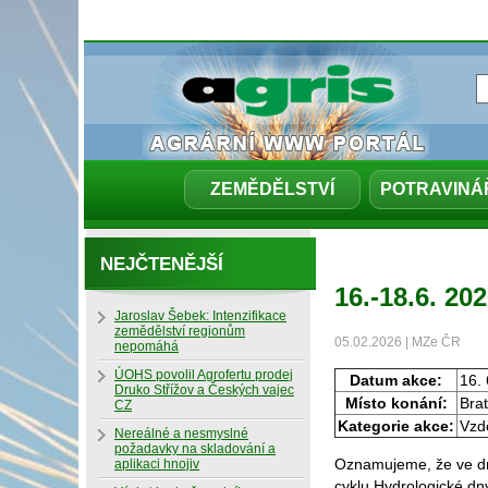
ZEMĚDĚLSTVÍ
POTRAVINÁ
NEJČTENĚJŠÍ
16.-18.6. 2
Jaroslav Šebek: Intenzifikace
zemědělství regionům
05.02.2026 | MZe ČR
nepomáhá
ÚOHS povolil Agrofertu prodej
Datum akce:
16. 
Druko Střížov a Českých vajec
Místo konání:
Brat
CZ
Kategorie akce:
Vzdě
Nereálné a nesmyslné
požadavky na skladování a
Oznamujeme, že ve dn
aplikaci hnojiv
cyklu Hydrologické dny