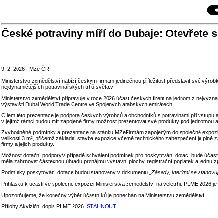
České potraviny míří do Dubaje: Otevřete s
9. 2. 2026 | MZe ČR
Ministerstvo zemědělství nabízí českým firmám jedinečnou příležitost představit své výro
nejdynamičtějších potravinářských trhů světa.v
Ministerstvo zemědělství připravuje v roce 2026 účast českých firem na jednom z nejvýzna
výstavišti Dubai World Trade Centre ve Spojených arabských emirátech.
Cílem této prezentace je podpora českých výrobců a obchodníků s potravinami při vstupu a p
v jejímž rámci budou mít zapojené firmy možnost prezentovat své produkty pod jednotnou a
Zvýhodněné podmínky a prezentace na stánku MZeFirmám zapojeným do společné expozice b
velikosti 3 m², přičemž základní stavba expozice včetně technického zabezpečení je plně
firmy a jejich produkty.
Možnost dotační podporyV případě schválení podmínek pro poskytování dotací bude účast 
měla zahrnovat částečnou úhradu pronájmu výstavní plochy, registrační poplatek a jednu zp
Podmínky poskytování dotace budou stanoveny v dokumentu
„Zásady, kterými se stanovu
Přihlášku k účasti ve společné expozici Ministerstva zemědělství na veletrhu PLME 2026 je 
Upozorňujeme, že konečný výběr účastníků je ponechán na Ministerstvu zemědělství.
Přílohy Akviziční dopis PLME 2026
STÁHNOUT