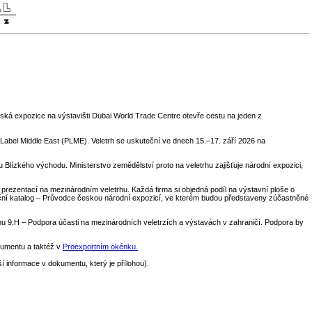
ská expozice na výstavišti Dubai World Trade Centre otevře cestu na jeden z
Label Middle East (PLME). Veletrh se uskuteční ve dnech 15.–17. září 2026 na
 Blízkého východu. Ministerstvo zemědělství proto na veletrhu zajišťuje národní expozici,
zentací na mezinárodním veletrhu. Každá firma si objedná podíl na výstavní ploše o
gační katalog – Průvodce českou národní expozicí, ve kterém budou představeny zúčastněné
 9.H – Podpora účasti na mezinárodních veletrzích a výstavách v zahraničí. Podpora by
kumentu a taktéž v
Proexportním okénku.
ší informace v dokumentu, který je přílohou).