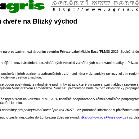
i dveře na Blízký východ
bky na prestižním mezinárodním veletrhu Private Label Middle East (PLME) 2026. Společná če
mnějších mezinárodních potravinářských veletrhů zaměřených na privátní značky – Private 
osilování jejich pozice na zahraničních trzích, zejména v dynamicky se rozvíjejícím regionu
 viditelnou českou značkou.
udou poskytnuty zvýhodněné podmínky účasti, které výrazně snižují náklady spojené s pre
 zajištěna Ministerstvem zemědělství. Součástí prezentace bude rovněž elektronický propa
českých firem na veletrhu PLME 2026 finančně podporována v rámci dotačního podprogramu
áteční letenku.
jí podmínky pro poskytování dotací pro rok 2027“
- viz podrobné informace v přiloženém do
nutno zaslat nejpozději do 15. března 2026 na e-mail:
jitka.borkovcova@mze.gov.cz
(viz dal