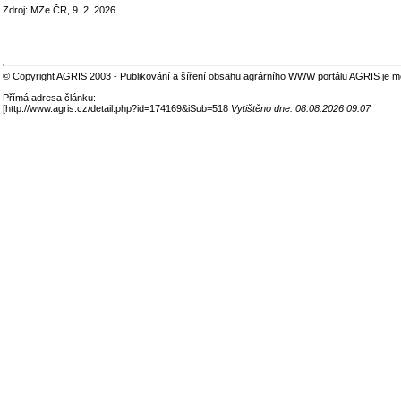
Zdroj: MZe ČR, 9. 2. 2026
© Copyright AGRIS 2003 - Publikování a šíření obsahu agrárního WWW portálu AGRIS je m
Přímá adresa článku:
[
http://www.agris.cz/detail.php?id=174169&iSub=518
Vytištěno dne: 08.08.2026 09:07