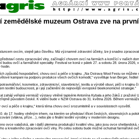
odní zemědělské muzeum Ostrava zve na prvn
sluncem ovcím, stejně jako člověku. Má významné zdravotní účinky, lze ji snadno zpracovat 
staví cestu zpracování vlny, začínající chovem ovcí na farmách a končící v našich domov
 budou ovčí a farmářské speciality. Festival se koná v pátek 27. a sobotu 28. února 2026, 
 hodin.
ch způsobů hospodaření, chovu ovcí a péče o krajinu. „Na Ostrava Wool Festu se můžete set
osvětové kampani na podporu produkce všech ovčích komodit,“ vysvětluje Ivan Berger, ředit
ravinářství, kosmetice, zdravotnictví, stavebnictví, textilu a výrobě obuvi, péči o krajinu č
m textilní budoucnosti, je i její začlenění do nejnovější evropské bioekonomické strategie.“
ival zahájí veřejná vernisáž výstavy vlněné tapisérie Antonína Kybala a jeho žáků z pražs
y, zřejmě původem české. K vidění bude v NZM Ostrava do 31. května 2026. Během vernisáž
cí a péče o krajinu,“ která téma chovu ovcí srozumitelně a v souvislostech vysvětlí.
10. do 17. hodiny vlněným trhem, na kterém se představí třicet českých, slovenských a pol
acování (vlákna, příze…), nebo jde o finální textilní výrobky v moderním designu.
eno ovce valašská, ale i další plemena produkující kvalitní vlnu, jako jsou ovce shetlands
lného a kreativního zpracování ovčí vlny. Po celou sobotu bude možné ochutnat farmářské o
y a jejího ručního a strojového zpracování, který si klade za cíl zodpovědět otázky souvise