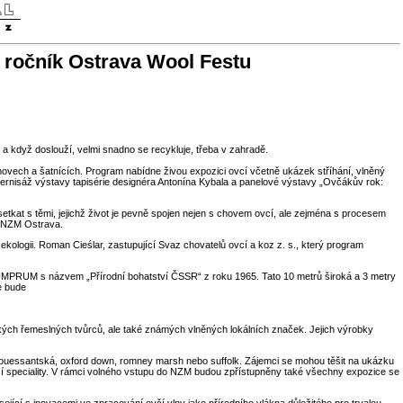
í ročník Ostrava Wool Festu
a když doslouží, velmi snadno se recykluje, třeba v zahradě.
ech a šatnících. Program nabídne živou expozici ovcí včetně ukázek stříhání, vlněný
vernisáž výstavy tapisérie designéra Antonína Kybala a panelové výstavy „Ovčákův rok:
kat s těmi, jejichž život je pevně spojen nejen s chovem ovcí, ale zejména s procesem
el NZM Ostrava.
i ekologii. Roman Cieślar, zastupující Svaz chovatelů ovcí a koz z. s., který program
ké UMPRUM s názvem „Přírodní bohatství ČSSR“ z roku 1965. Tato 10 metrů široká a 3 metry
e bude
ských řemeslných tvůrců, ale také známých vlněných lokálních značek. Jejich výrobky
ká, ouessantská, oxford down, romney marsh nebo suffolk. Zájemci se mohou těšit na ukázku
včí speciality. V rámci volného vstupu do NZM budou zpřístupněny také všechny expozice se
jící s inovacemi ve zpracování ovčí vlny jako přírodního vlákna důležitého pro trvalou