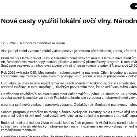
Nové cesty využití lokální ovčí vlny. Nár
12. 2. 2026 | Národní zemědělské muzeum
Vlna jako přírodní vysoce funkční vlákno poskytuje ochranu před chladem, vodou, větrem i 
První ročník Ostrava Wool Festu v Národním zemědělském muzeu Ostrava návštěvníkům před
trh, řemeslné mini-workshopy, setkání přadlen a odborný přednáškový program. K ochutnání
Současné pastevectví, chov ovcí a péče o krajinu“ se uskuteční v pátek 27. února od 13.30
Rok 2026 vyhlásila OSN Mezinárodním rokem pastvin a pastevců. Cílem je podpora tradiční
zpracování vlny tradičními i inovativními postupy. První ročník je naším příspěvkem k cel
Ovčí stopu je dnes možné nalézt téměř ve všech oblastech lidského života: v zemědělství, pot
odborně zajišťuje, k tomu doplňuje: „Důležitým potvrzením toho, že se ovčí vlna stává vlákne
Co všechno návštěvníci na akci budou moci vidět a zažít? V pátek 27. února od 13.30 fest
vysoká tapisérie pochází ze sbírek Pražského hradu a je vyrobená z nebarvené ovčí vln
otevřena také nová venkovní panelová výstava „Ovčákův rok: Současné pastevectví, chov ov
Sobotní program je zaměřen na rodiny a širokou veřejnost. Prostory NZM Ostrava ožijí od 
prezentují velmi široké možnosti využití ovčí vlny, ať už se jedná o polotovary pro další zpr
Budou si moci prohlédnout živou expozici šesti ovčích plemen – k vidění bude národní plem
stříhání ovcí a to jak elektrickým strojkem tak i ručními nůžkami a mini-workshopy řemes
zemědělskou technikou.
Dospělým zájemcům bude věnován přednáškový blok o historii a přítomnosti produkce ovčí vln