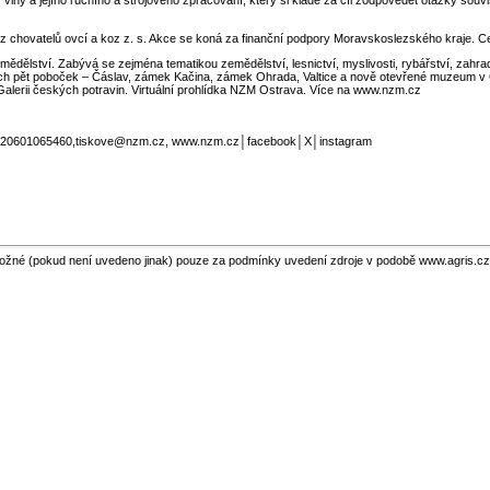
z chovatelů ovcí a koz z. s. Akce se koná za finanční podpory Moravskoslezského kraje. C
ělství. Zabývá se zejména tematikou zemědělství, lesnictví, myslivosti, rybářství, zahrad
ch pět poboček – Čáslav, zámek Kačina, zámek Ohrada, Valtice a nově otevřené muzeum v O
Galerii českých potravin. Virtuální prohlídka NZM Ostrava. Více na www.nzm.cz
: +420601065460,tiskove@nzm.cz, www.nzm.cz│facebook│X│instagram
ožné (pokud není uvedeno jinak) pouze za podmínky uvedení zdroje v podobě www.agris.cz