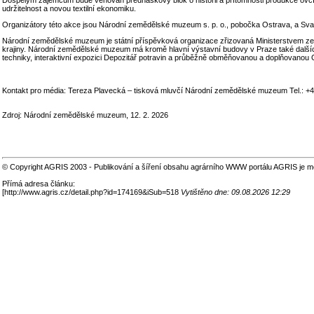
udržitelnost a novou textilní ekonomiku.
Organizátory této akce jsou Národní zemědělské muzeum s. p. o., pobočka Ostrava, a Sva
Národní zemědělské muzeum je státní příspěvková organizace zřizovaná Ministerstvem zeměd
krajiny. Národní zemědělské muzeum má kromě hlavní výstavní budovy v Praze také další
techniky, interaktivní expozici Depozitář potravin a průběžně obměňovanou a doplňovanou 
Kontakt pro média: Tereza Plavecká – tisková mluvčí Národní zemědělské muzeum Tel.
Zdroj: Národní zemědělské muzeum, 12. 2. 2026
© Copyright AGRIS 2003 - Publikování a šíření obsahu agrárního WWW portálu AGRIS je m
Přímá adresa článku:
[
http://www.agris.cz/detail.php?id=174169&iSub=518
Vytištěno dne: 09.08.2026 12:29