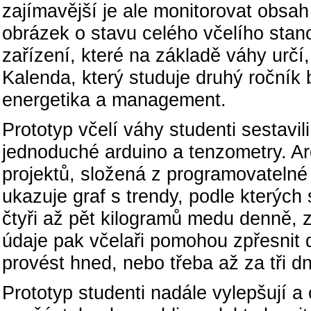
zajímavější je ale monitorovat obsah 
obrázek o stavu celého včelího stano
zařízení, které na základě váhy určí
Kalenda, který studuje druhý ročník
energetika a management.
Prototyp včelí váhy studenti sestavi
jednoduché arduino a tenzometry. Ard
projektů, složená z programovatelné
ukazuje graf s trendy, podle kterých s
čtyři až pět kilogramů medu denně, z
údaje pak včelaři pomohou zpřesnit 
provést hned, nebo třeba až za tři d
Prototyp studenti nadále vylepšují a 