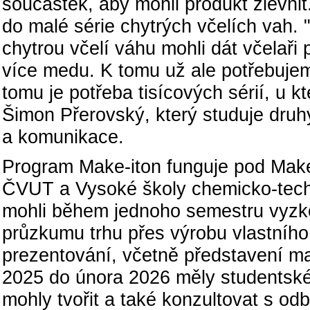
součástek, aby mohli produkt zlevnit
do malé série chytrých včelích vah. "
chytrou včelí váhu mohli dát včelaři 
více medu. K tomu už ale potřebuje
tomu je potřeba tisícových sérií, u k
Šimon Přerovský, který studuje druh
a komunikace.
Program Make-iton funguje pod Maker 
ČVUT a Vysoké školy chemicko-techn
mohli během jednoho semestru vyzko
průzkumu trhu přes výrobu vlastního
prezentování, včetně představení ma
2025 do února 2026 měly studentské 
mohly tvořit a také konzultovat s odb