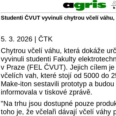
Studenti ČVUT vyvinuli chytrou včelí váhu
5. 3. 2026 | ČTK
Chytrou včelí váhu, která dokáže ur
vyvinuli studenti Fakulty elektrote
v Praze (FEL ČVUT). Jejich cílem je 
včelích vah, které stojí od 5000 do 
Make-iton sestavili prototyp a budou
informovala v tiskové zprávě.
"Na trhu jsou dostupné pouze produ
toho je, že včelaři dávají včelí váh