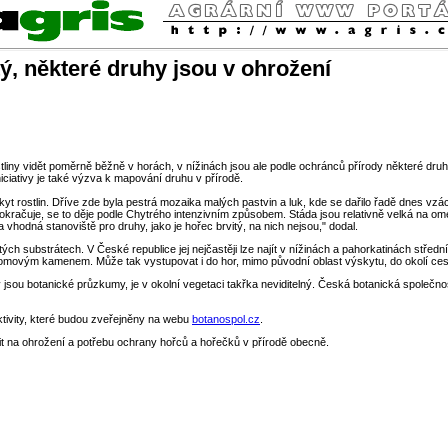
tý, některé druhy jsou v ohrožení
tliny vidět poměrně běžně v horách, v nížinách jsou ale podle ochránců přírody některé druh
iciativy je také výzva k mapování druhu v přírodě.
kyt rostlin. Dříve zde byla pestrá mozaika malých pastvin a luk, kde se dařilo řadě dnes vz
račuje, se to děje podle Chytrého intenzivním způsobem. Stáda jsou relativně velká na om
 vhodná stanoviště pro druhy, jako je hořec brvitý, na nich nejsou," dodal.
tých substrátech. V České republice jej nejčastěji lze najít v nížinách a pahorkatinách st
 lomovým kamenem. Může tak vystupovat i do hor, mimo původní oblast výskytu, do okolí ce
jsou botanické průzkumy, je v okolní vegetaci takřka neviditelný. Česká botanická společnost 
ktivity, které budou zveřejněny na webu
botanospol.cz
.
t na ohrožení a potřebu ochrany hořců a hořečků v přírodě obecně.