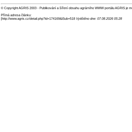
© Copyright AGRIS 2003 - Publikování a šíření obsahu agrárního WWW portálu AGRIS je m
Přímá adresa článku:
[
http://www.agris.cz/detail.php?id=174169&iSub=518
Vytištěno dne: 07.08.2026 05:28