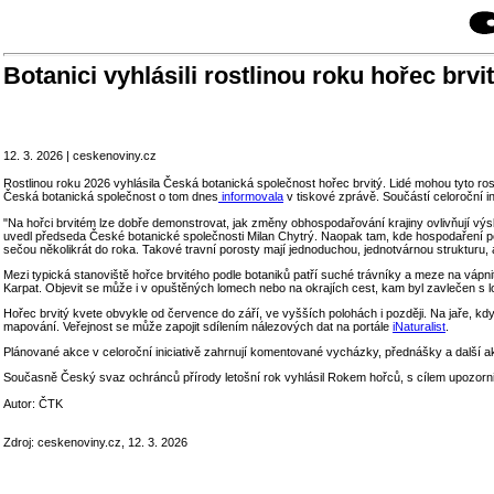
Botanici vyhlásili rostlinou roku hořec brvi
12. 3. 2026 | ceskenoviny.cz
Rostlinou roku 2026 vyhlásila Česká botanická společnost hořec brvitý. Lidé mohou tyto ros
Česká botanická společnost o tom dnes
informovala
v tiskové zprávě. Součástí celoroční in
"Na hořci brvitém lze dobře demonstrovat, jak změny obhospodařování krajiny ovlivňují výs
uvedl předseda České botanické společnosti Milan Chytrý. Naopak tam, kde hospodaření pok
sečou několikrát do roka. Takové travní porosty mají jednoduchou, jednotvárnou strukturu, a
Mezi typická stanoviště hořce brvitého podle botaniků patří suché trávníky a meze na vápni
Karpat. Objevit se může i v opuštěných lomech nebo na okrajích cest, kam byl zavlečen s
Hořec brvitý kvete obvykle od července do září, ve vyšších polohách i později. Na jaře, kdy 
mapování. Veřejnost se může zapojit sdílením nálezových dat na portále
iNaturalist
.
Plánované akce v celoroční iniciativě zahrnují komentované vycházky, přednášky a další a
Současně Český svaz ochránců přírody letošní rok vyhlásil Rokem hořců, s cílem upozorni
Autor:
ČTK
Zdroj: ceskenoviny.cz, 12. 3. 2026