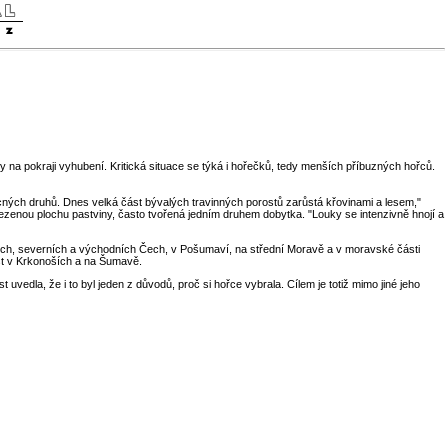
y na pokraji vyhubení. Kritická situace se týká i hořečků, tedy menších příbuzných hořců.
ácných druhů. Dnes velká část bývalých travinných porostů zarůstá křovinami a lesem,"
ezenou plochu pastviny, často tvořená jedním druhem dobytka. "Louky se intenzivně hnojí a
ředních, severních a východních Čech, v Pošumaví, na střední Moravě a v moravské části
st v Krkonoších a na Šumavě.
uvedla, že i to byl jeden z důvodů, proč si hořce vybrala. Cílem je totiž mimo jiné jeho