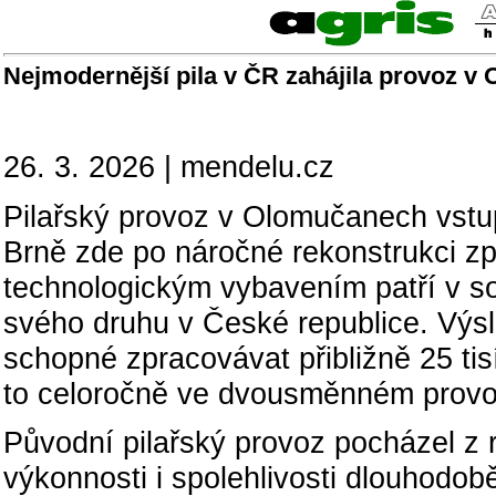
Nejmodernější pila v ČR zahájila provoz 
26. 3. 2026 | mendelu.cz
Pilařský provoz v Olomučanech vstup
Brně zde po náročné rekonstrukci zp
technologickým vybavením patří v s
svého druhu v České republice. Výsl
schopné zpracovávat přibližně 25 tisí
to celoročně ve dvousměnném provo
Původní pilařský provoz pocházel z r
výkonnosti i spolehlivosti dlouhodob