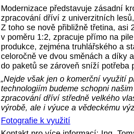
Modernizace představuje zásadní kr
zpracování dříví z univerzitních lesů,
Z toho se nově přibližně třetina, asi 2
v poměru 1:2, zpracuje přímo na pile
produkce, zejména truhlářského a s
celoročně ve dvou směnách a díky a
do paketů se zároveň sníží potřeba p
„Nejde však jen o komerční využití 
technologiím budeme schopni našim
zpracování dříví středně velkého vlas
výrobě, ale i výuce a vědeckému vý
Fotografie k využití
Kontakt pro více informací: Ing. Tom