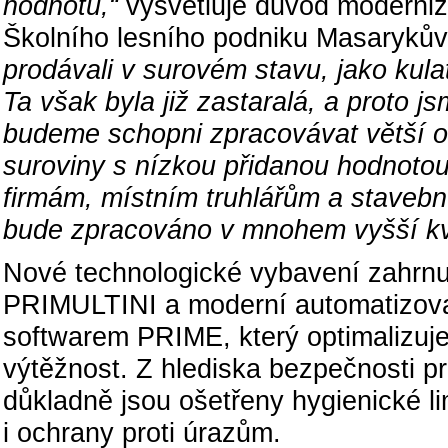
hodnotu,“
vysvětluje důvod moderni
Školního lesního podniku Masarykův 
prodávali v surovém stavu, jako kula
Ta však byla již zastaralá, a proto j
budeme schopni zpracovávat větší ob
suroviny s nízkou přidanou hodnoto
firmám, místním truhlářům a stavebn
bude zpracováno v mnohem vyšší kva
Nové technologické vybavení zahrnuj
PRIMULTINI a moderní automatizova
softwarem PRIME, který optimalizuje
výtěžnost. Z hlediska bezpečnosti pr
důkladně jsou ošetřeny hygienické li
i ochrany proti úrazům.