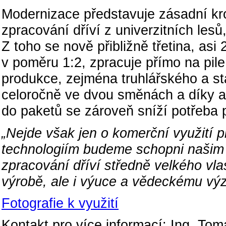
Modernizace představuje zásadní kr
zpracování dříví z univerzitních lesů,
Z toho se nově přibližně třetina, asi 2
v poměru 1:2, zpracuje přímo na pile
produkce, zejména truhlářského a s
celoročně ve dvou směnách a díky a
do paketů se zároveň sníží potřeba p
„Nejde však jen o komerční využití 
technologiím budeme schopni našim
zpracování dříví středně velkého vlas
výrobě, ale i výuce a vědeckému vý
Fotografie k využití
Kontakt pro více informací: Ing. Tom