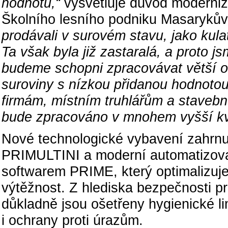
hodnotu,“
vysvětluje důvod moderni
Školního lesního podniku Masarykův 
prodávali v surovém stavu, jako kula
Ta však byla již zastaralá, a proto j
budeme schopni zpracovávat větší ob
suroviny s nízkou přidanou hodnoto
firmám, místním truhlářům a stavebn
bude zpracováno v mnohem vyšší kva
Nové technologické vybavení zahrnuj
PRIMULTINI a moderní automatizova
softwarem PRIME, který optimalizuje
výtěžnost. Z hlediska bezpečnosti pr
důkladně jsou ošetřeny hygienické li
i ochrany proti úrazům.