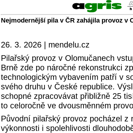
Nejmodernější pila v ČR zahájila provoz 
26. 3. 2026 | mendelu.cz
Pilařský provoz v Olomučanech vstup
Brně zde po náročné rekonstrukci zp
technologickým vybavením patří v s
svého druhu v České republice. Výsl
schopné zpracovávat přibližně 25 tisí
to celoročně ve dvousměnném provo
Původní pilařský provoz pocházel z r
výkonnosti i spolehlivosti dlouhodob