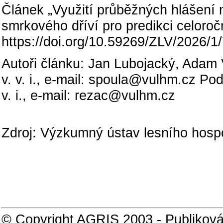
Článek „Využití průběžných hlášení
smrkového dříví pro predikci celoroč
https://doi.org/10.59269/ZLV/2026/1
Autoři článku: Jan Lubojacký, Adam
v. v. i., e-mail: spoula@vulhm.cz Po
v. i., e-mail: rezac@vulhm.cz
Zdroj: Výzkumný ústav lesního hospodá
© Copyright AGRIS 2003 - Publiková