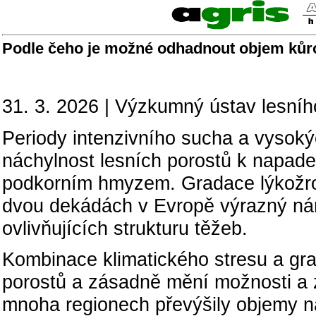
Podle čeho je možné odhadnout objem kůr
31. 3. 2026 | Výzkumný ústav lesního 
Periody intenzivního sucha a vysokýc
náchylnost lesních porostů k napade
podkorním hmyzem. Gradace lýkožr
dvou dekádách v Evropě výrazný nárů
ovlivňujících strukturu těžeb.
Kombinace klimatického stresu a gra
porostů a zásadně mění možnosti a 
mnoha regionech převýšily objemy n