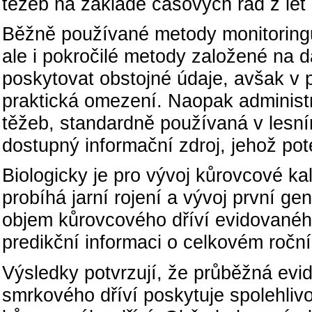
těžeb na základě časových řad z le
Běžně používané metody monitoringu
ale i pokročilé metody založené n
poskytovat obstojné údaje, avšak v
praktická omezení. Naopak administr
těžeb, standardně používaná v lesn
dostupný informační zdroj, jehož pot
Biologicky je pro vývoj kůrovcové ka
probíhá jarní rojení a vývoj první g
objem kůrovcového dříví evidovanéh
predikční informaci o celkovém roč
Výsledky potvrzují, že průběžná ev
smrkového dříví poskytuje spolehliv