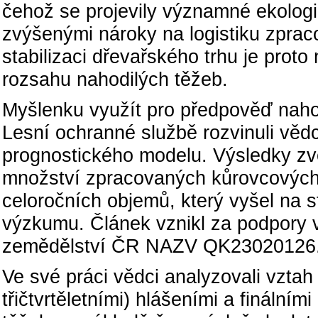
čehož se projevily významné ekolo
zvýšenými nároky na logistiku zpraco
stabilizaci dřevařského trhu je prot
rozsahu nahodilých těžeb.
Myšlenku využít pro předpověď nahod
Lesní ochranné službě rozvinuli vědc
prognostického modelu. Výsledky zve
množství zpracovaných kůrovcových 
celoročních objemů, který vyšel na 
výzkumu. Článek vznikl za podpory 
zemědělství ČR NAZV QK23020126
Ve své práci vědci analyzovali vztah
třičtvrtěletními) hlášeními a fináln