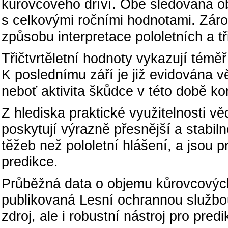
kůrovcového dříví. Obě sledovaná 
s celkovými ročními hodnotami. Zárov
způsobu interpretace pololetních a tři
Třičtvrtěletní hodnoty vykazují téměř
K poslednímu září je již evidována 
neboť aktivita škůdce v této době ko
Z hlediska praktické využitelnosti věd
poskytují výrazně přesnější a stabi
těžeb než pololetní hlášení, a jsou 
predikce.
Průběžná data o objemu kůrovcovýc
publikovaná Lesní ochrannou službou,
zdroj, ale i robustní nástroj pro pre