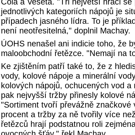
Cola a Veseta. "Tři největší hráči s
jednotlivých kategoriích nápojů je s
případech jasného lídra. To je příkla
není neotřesitelná," doplnil Machay.
ÚOHS nenašel ani indicie toho, že by
maloobchodní řetězce. "Nemají na t
Ke zjištěním patří také to, že z hle
vody, kolové nápoje a minerální vody
kolových nápojů, ochucených vod a
pak nejvyšší tržby přinesly kolové 
"Sortiment tvoří převážně značkové 
procent a tržby za ně tvořily více n
řetězců hrají podstatnou roli zejmén
ovocných šťáv," řekl Machay.