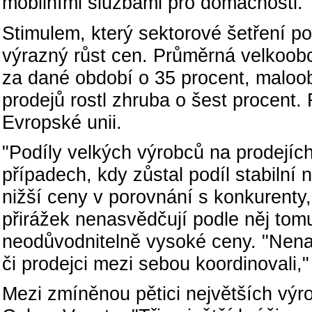
mobilními službami pro domácnosti.
Stimulem, který sektorové šetření po
výrazný růst cen. Průměrná velkoobc
za dané období o 35 procent, maloo
prodejů rostl zhruba o šest procent.
Evropské unii.
"Podíly velkých výrobců na prodejíc
případech, kdy zůstal podíl stabilní
nižší ceny v porovnání s konkurenty
přirážek nenasvědčují podle něj tomu,
neodůvodnitelně vysoké ceny. "Nenašl
či prodejci mezi sebou koordinovali,
Mezi zmíněnou pětici největších výr