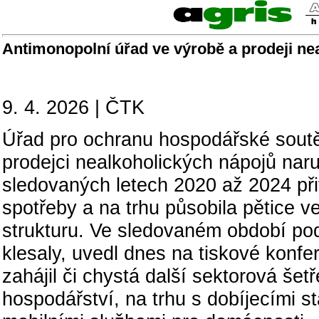
Antimonopolní úřad ve výrobě a prodeji neal
9. 4. 2026 | ČTK
Úřad pro ochranu hospodářské soutěž
prodejci nealkoholických nápojů nar
sledovaných letech 2020 až 2024 při
spotřeby a na trhu působila pětice ve
strukturu. Ve sledovaném období pod
klesaly, uvedl dnes na tiskové ko
zahájil či chystá další sektorová še
hospodářství, na trhu s dobíjecími st