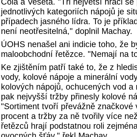
Cola a Veseta. "Tři největší hráči s
jednotlivých kategoriích nápojů je s
případech jasného lídra. To je příkla
není neotřesitelná," doplnil Machay.
ÚOHS nenašel ani indicie toho, že by
maloobchodní řetězce. "Nemají na t
Ke zjištěním patří také to, že z hle
vody, kolové nápoje a minerální vody
kolových nápojů, ochucených vod a
pak nejvyšší tržby přinesly kolové 
"Sortiment tvoří převážně značkové 
procent a tržby za ně tvořily více n
řetězců hrají podstatnou roli zejmén
ovocných šťáv," řekl Machay.