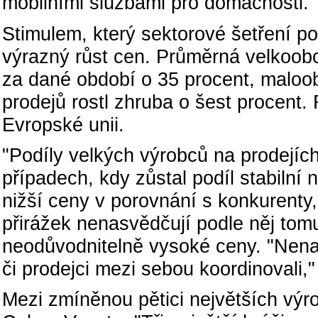
mobilními službami pro domácnosti.
Stimulem, který sektorové šetření po
výrazný růst cen. Průměrná velkoobc
za dané období o 35 procent, maloo
prodejů rostl zhruba o šest procent.
Evropské unii.
"Podíly velkých výrobců na prodejíc
případech, kdy zůstal podíl stabilní
nižší ceny v porovnání s konkurenty
přirážek nenasvědčují podle něj tomu,
neodůvodnitelně vysoké ceny. "Nenašl
či prodejci mezi sebou koordinovali,
Mezi zmíněnou pětici největších výr