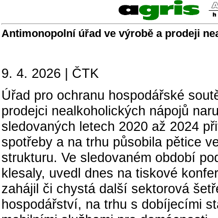
Antimonopolní úřad ve výrobě a prodeji neal
9. 4. 2026 | ČTK
Úřad pro ochranu hospodářské soutěž
prodejci nealkoholických nápojů nar
sledovaných letech 2020 až 2024 při
spotřeby a na trhu působila pětice ve
strukturu. Ve sledovaném období pod
klesaly, uvedl dnes na tiskové ko
zahájil či chystá další sektorová še
hospodářství, na trhu s dobíjecími st