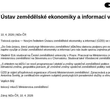
Ústav zemědělské ekonomiky a informací v
10. 4. 2026 | MZe ČR
Tisková zpráva — Novým ředitelem Ústavu zemědělské ekonomiky a informací (ÚZEI) se sta
„Do čela ústavu, který poskytuje Ministerstvu zemědělství důležitou datovou podporu pro 
naplno využije a Ústav zemědělské ekonomiky a informací pro nás bude oporou zejména při
Vladimír Eck studoval na České zemědělské univerzity v Praze. Pracoval na Ministerstvu 
ministerstvu zemědělství na Slovensku a v Chorvatsku. Studoval také Všeobecné zeměděl
„S ohledem na blížící se nové programovací období a změny společné zemědělské politice Ev
klimatická změna, geopolitika potravin, již zmíněné změny společné zemědělské politiky neb
ÚZEI je státní příspěvková organizace zřízená Ministerstvem zemědělství. Zpracovává a 
Antonína Švehly, je certifikačním orgánem subjektů poskytujících poradenské služby a věnu
Vojtěch Bílý
tiskový mluvčí Ministerstva zemědělství
Zdroj: MZe ČR, 10. 4. 2026