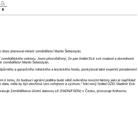
 dnes jmenoval ministr zemědělství Martin Šebestyán.
ní zemědělského sektoru. Jsem přesvědčený, že pan ředitel Eck své znalosti a dovednosti
str zemědělství Martin Šebestyán.
půrného a garančního rolnického a lesnického fondu, poskytoval také expertní poradenství
 tomu, že budoucí agrární politika bude silně ovlivněna novými faktory jako je například
o data, měla by být otevřená i pro veřejnost a výzkum,“
řekl nový ředitel ÚZEI Vladimír Eck.
 Spravuje Zemědělskou účetní datovou síť (FADN/FSDN) v Česku, provozuje Knihovnu