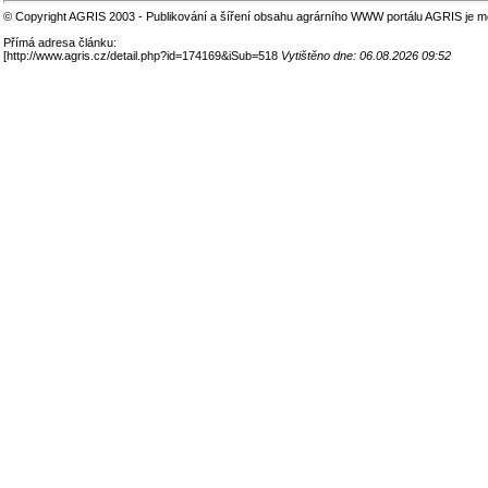
© Copyright AGRIS 2003 - Publikování a šíření obsahu agrárního WWW portálu AGRIS je m
Přímá adresa článku:
[
http://www.agris.cz/detail.php?id=174169&iSub=518
Vytištěno dne: 06.08.2026 09:52