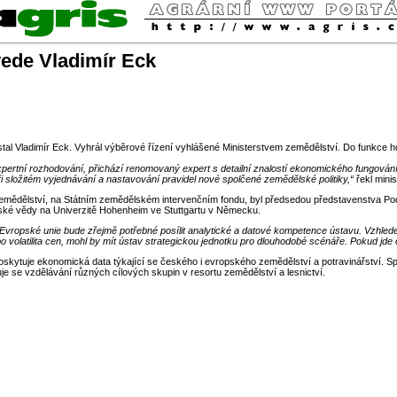
ede Vladimír Eck
l Vladimír Eck. Vyhrál výběrové řízení vyhlášené Ministerstvem zemědělství. Do funkce ho
expertní rozhodování, přichází renomovaný expert s detailní znalostí ekonomického fungová
 složitém vyjednávání a nastavování pravidel nové spolčené zemědělské politiky,“
řekl mini
zemědělství, na Státním zemědělském intervenčním fondu, byl předsedou představenstva Pod
ské vědy na Univerzitě Hohenheim ve Stuttgartu v Německu.
ropské unie bude zřejmě potřebné posílit analytické a datové kompetence ústavu. Vzhledem k
o volatilita cen, mohl by mít ústav strategickou jednotku pro dlouhodobé scénáře.
Pokud jde 
poskytuje ekonomická data týkající se českého i evropského zemědělství a potravinářství.
je se vzdělávání různých cílových skupin v resortu zemědělství a lesnictví.