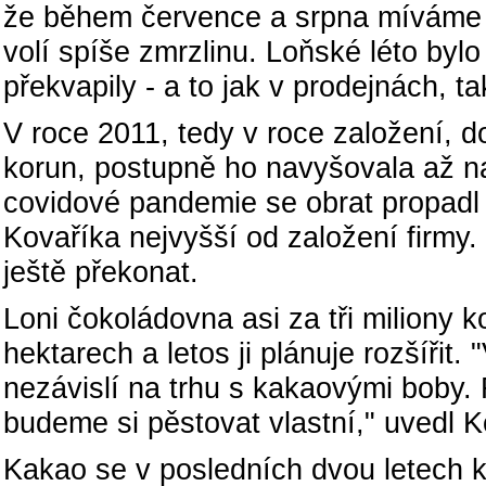
že během července a srpna míváme ne
volí spíše zmrzlinu. Loňské léto byl
překvapily - a to jak v prodejnách, t
V roce 2011, tedy v roce založení, d
korun, postupně ho navyšovala až n
covidové pandemie se obrat propadl 
Kovaříka nejvyšší od založení firmy.
ještě překonat.
Loni čokoládovna asi za tři miliony ko
hektarech a letos ji plánuje rozšířit.
nezávislí na trhu s kakaovými boby. 
budeme si pěstovat vlastní," uvedl K
Kakao se v posledních dvou letech k