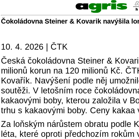
Čokoládovna Steiner & Kovarik navýšila loni
10. 4. 2026 | ČTK
Česká čokoládovna Steiner & Kovarik
milionů korun na 120 milionů Kč. ČTK
Kovařík. Navýšení podle něj umožnilo
soutěži. V letošním roce čokoládovna
kakaovými boby, kterou založila v Bol
trhu s kakaovými boby. Ceny kakaa v
Za loňským nárůstem obratu podle K
léta, které oproti předchozím rokům v