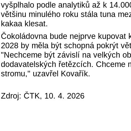
vyšplhalo podle analytiků až k 14.0
většinu minulého roku stála tuna mez
kakaa klesat.
Čokoládovna bude nejprve kupovat k
2028 by měla být schopná pokrýt vět
"Nechceme být závislí na velkých o
dodavatelských řetězcích. Chceme m
stromu," uzavřel Kovařík.
Zdroj: ČTK, 10. 4. 2026