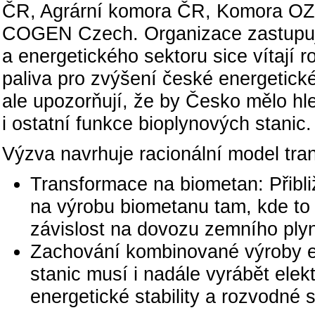
ČR, Agrární komora ČR, Komora OZE
COGEN Czech. Organizace zastupují
a energetického sektoru sice vítají 
paliva pro zvýšení české energetick
ale upozorňují, že by Česko mělo hl
i ostatní funkce bioplynových stanic.
Výzva navrhuje racionální model tra
Transformace na biometan: Přibli
na výrobu biometanu tam, kde to d
závislost na dovozu zemního ply
Zachování kombinované výroby el
stanic musí i nadále vyrábět elektř
energetické stability a rozvodné s