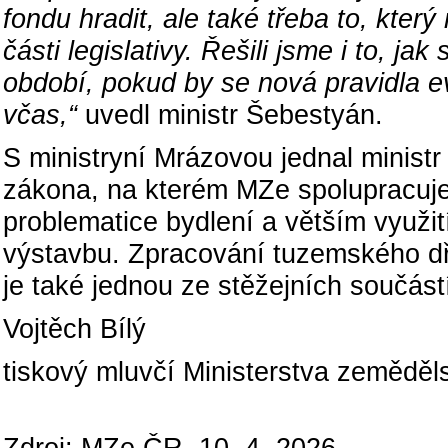
fondu hradit, ale také třeba to, kter
části legislativy. Řešili jsme i to, 
období, pokud by se nová pravidla e
včas,“
uvedl ministr Šebestyán.
S ministryní Mrázovou jednal minist
zákona, na kterém MZe spolupracuje n
problematice bydlení a větším využi
výstavbu. Zpracování tuzemského dře
je také jednou ze stěžejních součástí
Vojtěch Bílý
tiskový mluvčí Ministerstva zeměděls
Zdroj: MZe ČR, 10. 4. 2026