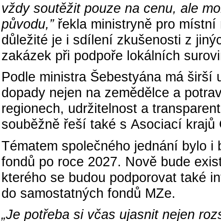
vždy soutěžit pouze na cenu, ale moho
původu,”
řekla ministryně pro místní
důležité je i sdílení zkušenosti z ji
zakázek při podpoře lokálních surovi
Podle ministra Šebestyána má širší u
dopady nejen na zemědělce a potrav
regionech, udržitelnost a transparen
souběžně řeší také s Asociací krajů
Tématem společného jednání bylo i
fondů po roce 2027. Nově bude exis
kterého se budou podporovat také in
do samostatných fondů MZe.
„Je potřeba si včas ujasnit nejen r