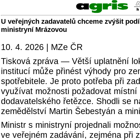
U veřejných zadavatelů chceme zvýšit podíl
ministryní Mrázovou
10. 4. 2026 | MZe ČR
Tisková zpráva — Větší uplatnění lo
institucí může přinést výhody pro ze
spotřebitele. Je proto potřeba při z
využívat možnosti požadovat místní 
dodavatelského řetězce. Shodli se na
zemědělství Martin Šebestyán a mini
Ministr s ministryní projednali možnos
ve veřejném zadávání, zejména při z