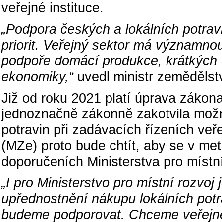
veřejné instituce.
„Podpora českých a lokálních potrav
priorit. Veřejný sektor má významnou
podpoře domácí produkce, krátkých 
ekonomiky,“
uvedl ministr zemědělst
Již od roku 2021 platí úprava zákon
jednoznačně zákonně zakotvila mož
potravin při zadávacích řízeních veř
(MZe) proto bude chtít, aby se v me
doporučeních Ministerstva pro místn
„I pro Ministerstvo pro místní rozvoj
upřednostnění nákupu lokálních potr
budeme podporovat. Chceme veřejné