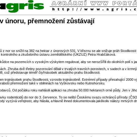
v únoru, přemnožení zůstávají
 nor se snížil na 382 na hektar z únorových 531. V březnu se ale snižuje práh škodlivosti 
ního kontrolního a zkušebního ústavu zemědělského (ÚKZUZ) Petra Hrabčáková.
 škůdce na pozemcích s vysokým výskytem regulovat, aby se nerozšířili do okolních polí s jar
nách. Zhruba dvě třetiny pozorování dělali v trvalých travních porostech, v sadech a v krm
88, což představuje téměř čtyřnásobek aktuálního prahu škodlivosti.
čen trojnásobek prahu škodlivosti, vzrostlo trojnásobně. Extrémní případy přesahující 2000
raboši přemnožení také v obilninách na Vyškovsku nebo Kutnohorsku.
hlodavců. Od počátku roku nahlásili aplikaci na zhruba 50.000 hektarech orné půdy. Jen v Ji
 rodenticidů do nor do 3. července. To se nelíbí Českému svazu ochránců přírody (ČSOP), kt
dy vyzývá veřejnost, aby hlásila, a hlavně ihned dokumentovala jakékoliv nálezy mrtvých dr