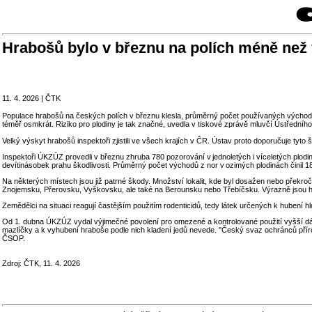
Hrabošů bylo v březnu na polích méně než 
11. 4. 2026 | ČTK
Populace hrabošů na českých polích v březnu klesla, průměrný počet používaných východů z
téměř osmkrát. Riziko pro plodiny je tak značné, uvedla v tiskové zprávě mluvčí Ústřed
Velký výskyt hrabošů inspektoři zjistili ve všech krajích v ČR. Ústav proto doporučuje tyto
Inspektoři ÚKZÚZ provedli v březnu zhruba 780 pozorování v jednoletých i víceletých plodi
devítinásobek prahu škodlivosti. Průměrný počet východů z nor v ozimých plodinách činil 1
Na některých místech jsou již patrné škody. Množství lokalit, kde byl dosažen nebo překro
Znojemsku, Přerovsku, Vyškovsku, ale také na Berounsku nebo Třebíčsku. Výrazně jsou h
Zemědělci na situaci reagují častějším použitím rodenticidů, tedy látek určených k hubení 
Od 1. dubna ÚKZÚZ vydal výjimečné povolení pro omezené a kontrolované použití vyšší dávky
mazlíčky a k vyhubení hraboše podle nich kladení jedů nevede. "Český svaz ochránců příro
ČSOP.
Zdroj: ČTK, 11. 4. 2026