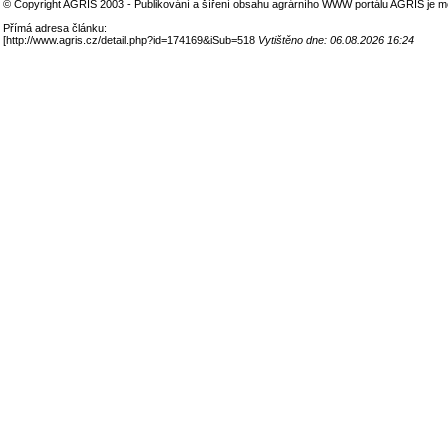
© Copyright AGRIS 2003 - Publikování a šíření obsahu agrárního WWW portálu AGRIS je m
Přímá adresa článku:
[
http://www.agris.cz/detail.php?id=174169&iSub=518
Vytištěno dne: 06.08.2026 16:24