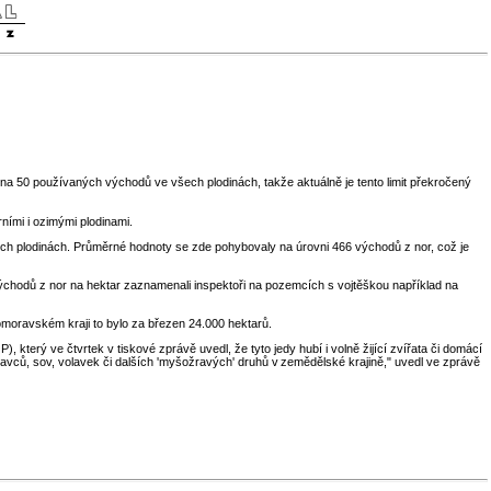
na 50 používaných východů ve všech plodinách, takže aktuálně je tento limit překročený
ními i ozimými plodinami.
ných plodinách. Průměrné hodnoty se zde pohybovaly na úrovni 466 východů z nor, což je
 východů z nor na hektar zaznamenali inspektoři na pozemcích s vojtěškou například na
homoravském kraji to bylo za březen 24.000 hektarů.
erý ve čtvrtek v tiskové zprávě uvedl, že tyto jedy hubí i volně žijící zvířata či domácí
avců, sov, volavek či dalších 'myšožravých' druhů v zemědělské krajině," uvedl ve zprávě