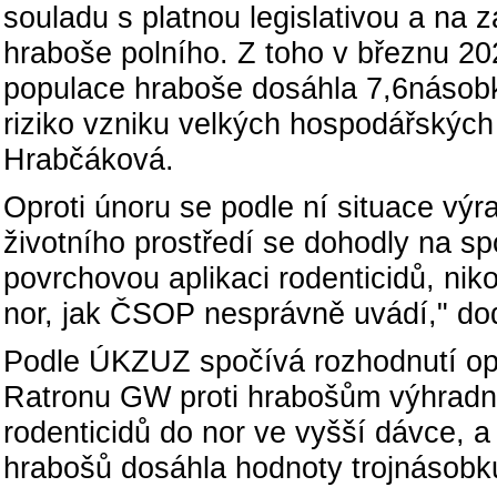
souladu s platnou legislativou a na 
hraboše polního. Z toho v březnu 2
populace hraboše dosáhla 7,6násobku
riziko vzniku velkých hospodářskýc
Hrabčáková.
Oproti únoru se podle ní situace vý
životního prostředí se dohodly na sp
povrchovou aplikaci rodenticidů, niko
nor, jak ČSOP nesprávně uvádí," do
Podle ÚKZUZ spočívá rozhodnutí opě
Ratronu GW proti hrabošům výhradně
rodenticidů do nor ve vyšší dávce, 
hrabošů dosáhla hodnoty trojnásobku 