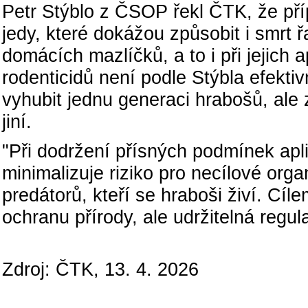
Petr Stýblo z ČSOP řekl ČTK, že pří
jedy, které dokážou způsobit i smrt
domácích mazlíčků, a to i při jejich
rodenticidů není podle Stýbla efektiv
vyhubit jednu generaci hrabošů, ale
jiní.
"Při dodržení přísných podmínek ap
minimalizuje riziko pro necílové orga
predátorů, kteří se hraboši živí. Cí
ochranu přírody, ale udržitelná regu
Zdroj: ČTK, 13. 4. 2026