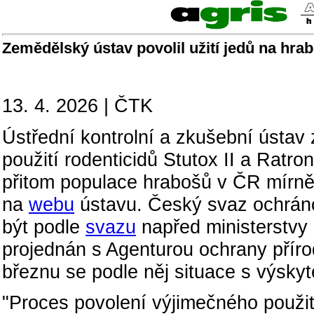
Zemědělský ústav povolil užití jedů na hrabo
13. 4. 2026 | ČTK
Ústřední kontrolní a zkušební ústa
použití rodenticidů Stutox II a Ratr
přitom populace hrabošů v ČR mírně 
na
webu
ústavu. Český svaz ochránc
být podle
svazu
napřed ministerstvy 
projednán s Agenturou ochrany přírod
březnu se podle něj situace s výsky
"Proces povolení výjimečného použit