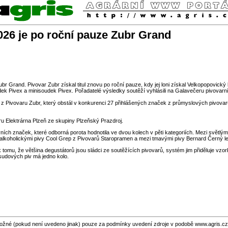
26 je po roční pauze Zubr Grand
Grand. Pivovar Zubr získal titul znovu po roční pauze, kdy jej loni získal Velkopopovický koz
udek Pivex a minisoudek Pivex. Pořadatelé výsledky soutěží vyhlásili na Galavečeru pivovarn
s z Pivovaru Zubr, který obstál v konkurenci 27 přihlášených značek z průmyslových pivovarů
ru Elektrárna Plzeň ze skupiny Plzeňský Prazdroj.
ích značek, které odborná porota hodnotila ve dvou kolech v pěti kategoriích. Mezi světlými 
alkoholickými pivy Cool Grep z Pivovarů Staropramen a mezi tmavými pivy Bernard Černý l
u, že většina degustátorů jsou sládci ze soutěžících pivovarů, systém jim přiděluje vzorky ta
sudových piv má jedno kolo.
ožné (pokud není uvedeno jinak) pouze za podmínky uvedení zdroje v podobě www.agris.cz