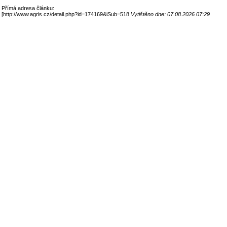
Přímá adresa článku:
[
http://www.agris.cz/detail.php?id=174169&iSub=518
Vytištěno dne: 07.08.2026 07:29