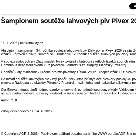
Šampionem soutěže lahvových piv Pivex 20
14. 4. 2026 | ceskenoviny.cz
Absolutním šampionem 34. ročníku soutěže lahvových piv Zlatý pohár Pivex 2026 se stal Zubr 
ležáků. Zároveň s hlavní soutěží se uskutečnil i 12. ročník soutěže sudových piv Zlatý so
V soutěži sudových piv Zlatý soudek Pivex zvítězil v kategorii světlých ležáků Zubr Gradu
Gambrinus nepasterizovaná 10 z pivovaru Gambrinus ze skupiny Plzeňský Prazdroj.
Ocenění Zlatý minisoudek určené pro minipivovary získal Saturn Trooper ležák 11 z pivova
Do hlavní soutěže lahvových piv Zlatý pohár Pivex letos průmyslové pivovary poslaly 40 pivn
pivovaru Radegast ze skupiny Plzeňský Prazdroj, mezi míchanými nízkoalkoholickými a ne
Certifikovaní degustátoři hodnotí vzorky anonymně, označené jsou pouze kódy. Vzhledem k tom
říz a případně hořkost. Konečný výsledek je určen součtem hodnot z obou kol. Hodnocení 
Autor: ČTK
Zdroj: ceskenoviny.cz, 14. 4. 2026
© Copyright AGRIS 2003 - Publikování a šíření obsahu agrárního WWW portálu AGRIS je m