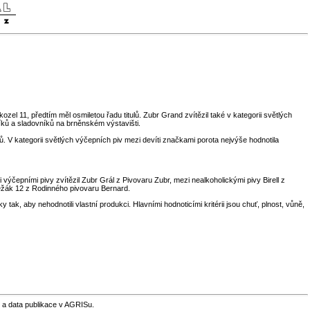
el 11, předtím měl osmiletou řadu titulů. Zubr Grand zvítězil také v kategorii světlých
íků a sladovníků na brněnském výstavišti.
. V kategorii světlých výčepních piv mezi devíti značkami porota nejvýše hodnotila
výčepními pivy zvítězil Zubr Grál z Pivovaru Zubr, mezi nealkoholickými pivy Birell z
ežák 12 z Rodinného pivovaru Bernard.
k, aby nehodnotili vlastní produkci. Hlavními hodnoticími kritérii jsou chuť, plnost, vůně,
 a data publikace v AGRISu.