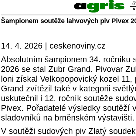
Šampionem soutěže lahvových piv Pivex 20
14. 4. 2026 | ceskenoviny.cz
Absolutním šampionem 34. ročníku s
2026 se stal Zubr Grand. Pivovar Zubr
loni získal Velkopopovický kozel 11, 
Grand zvítězil také v kategorii světl
uskutečnil i 12. ročník soutěže sud
Pivex. Pořadatelé výsledky soutěží v
sladovníků na brněnském výstavišti.
V soutěži sudových piv Zlatý soudek 