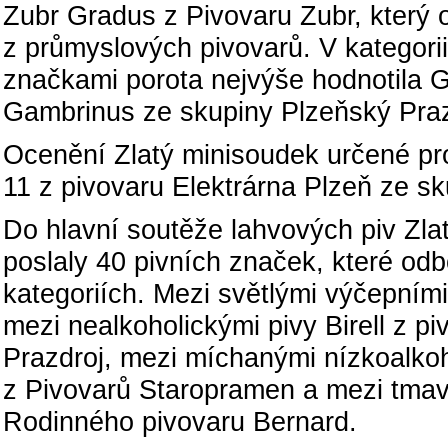
Zubr Gradus z Pivovaru Zubr, který 
z průmyslových pivovarů. V kategorii
značkami porota nejvýše hodnotila 
Gambrinus ze skupiny Plzeňský Praz
Ocenění Zlatý minisoudek určené pro
11 z pivovaru Elektrárna Plzeň ze s
Do hlavní soutěže lahvových piv Zla
poslaly 40 pivních značek, které odb
kategoriích. Mezi světlými výčepními 
mezi nealkoholickými pivy Birell z 
Prazdroj, mezi míchanými nízkoalkoh
z Pivovarů Staropramen a mezi tmav
Rodinného pivovaru Bernard.