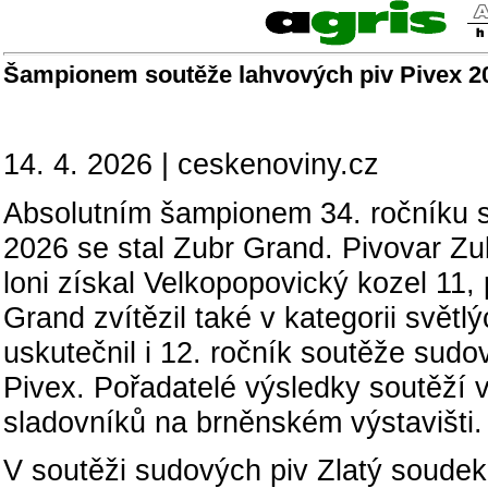
Šampionem soutěže lahvových piv Pivex 20
14. 4. 2026 | ceskenoviny.cz
Absolutním šampionem 34. ročníku s
2026 se stal Zubr Grand. Pivovar Zubr
loni získal Velkopopovický kozel 11, 
Grand zvítězil také v kategorii světl
uskutečnil i 12. ročník soutěže sud
Pivex. Pořadatelé výsledky soutěží v
sladovníků na brněnském výstavišti.
V soutěži sudových piv Zlatý soudek 