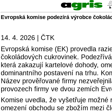
Evropská komise podezírá výrobce čokolád 
14. 4. 2026 | ČTK
Evropská komise (EK) provedla razi
čokoládových cukrovinek. Podezřívá 
která zakazují kartelové dohody, ome
dominantního postavení na trhu. Kom
Název prověřované firmy nezveřejnila
provozech firmy ve dvou zemích Evr
Komise uvedla, že vyšetřuje možné r
omezení obchodu se zbožím mezi čle