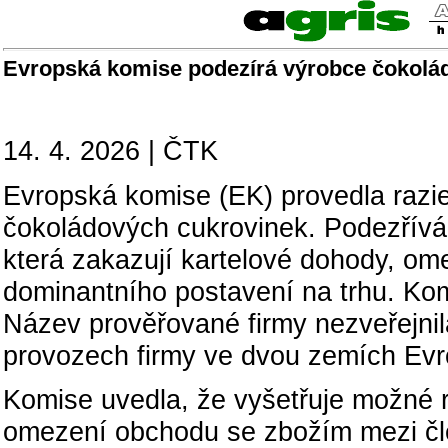
Evropská komise podezírá výrobce čokolád 
14. 4. 2026 | ČTK
Evropská komise (EK) provedla razi
čokoládových cukrovinek. Podezřívá 
která zakazují kartelové dohody, ome
dominantního postavení na trhu. Kom
Název prověřované firmy nezveřejnila
provozech firmy ve dvou zemích Evr
Komise uvedla, že vyšetřuje možné r
omezení obchodu se zbožím mezi čle