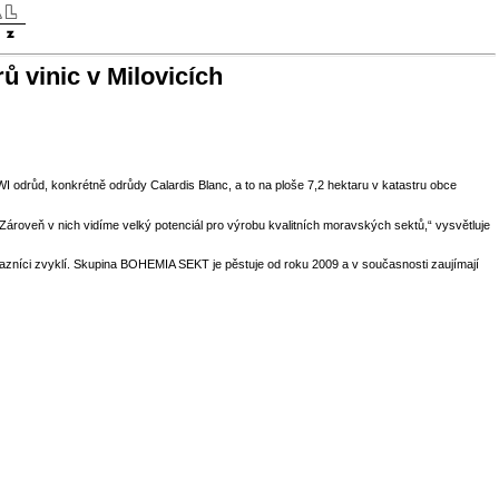
 vinic v Milovicích
WI odrůd, konkrétně odrůdy Calardis Blanc, a to na ploše 7,2 hektaru v katastru obce
. Zároveň v nich vidíme velký potenciál pro výrobu kvalitních moravských sektů,“ vysvětluje
kazníci zvyklí. Skupina BOHEMIA SEKT je pěstuje od roku 2009 a v současnosti zaujímají