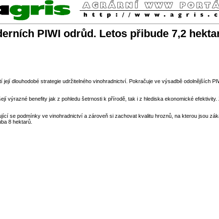
ích PIWI odrůd. Letos přibude 7,2 hektarů
její dlouhodobé strategie udržitelného vinohradnictví. Pokračuje ve výsadbě odolnějších PI
jí výrazné benefity jak z pohledu šetrnosti k přírodě, tak i z hlediska ekonomické efektivity
jící se podmínky ve vinohradnictví a zároveň si zachovat kvalitu hroznů, na kterou jsou zá
uba 8 hektarů.