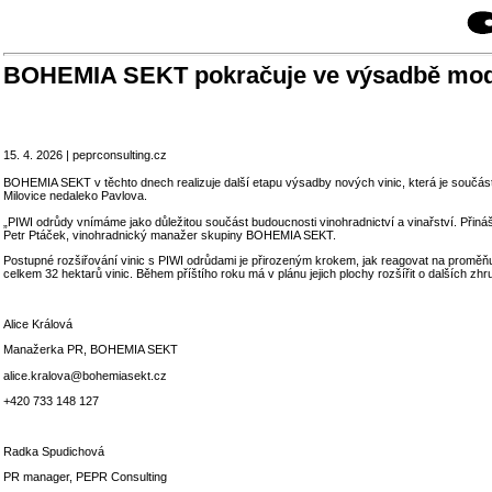
BOHEMIA SEKT pokračuje ve výsadbě modern
15. 4. 2026 | peprconsulting.cz
BOHEMIA SEKT v těchto dnech realizuje další etapu výsadby nových vinic, která je součástí 
Milovice nedaleko Pavlova.
„PIWI odrůdy vnímáme jako důležitou součást budoucnosti vinohradnictví a vinařství. Přináše
Petr Ptáček, vinohradnický manažer skupiny BOHEMIA SEKT.
Postupné rozšiřování vinic s PIWI odrůdami je přirozeným krokem, jak reagovat na proměňu
celkem 32 hektarů vinic. Během příštího roku má v plánu jejich plochy rozšířit o dalších zhr
Alice Králová
Manažerka PR, BOHEMIA SEKT
alice.kralova@bohemiasekt.cz
+420 733 148 127
Radka Spudichová
PR manager, PEPR Consulting