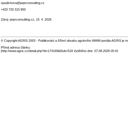
spudichova@peprconsulting.cz
+420 720 315 850
Zdroj: peprconsulting.cz, 15. 4. 2026
© Copyright AGRIS 2003 - Publikování a šíření obsahu agrárního WWW portálu AGRIS je m
Přímá adresa článku:
[
http://www.agris.cz/detail.php?id=174169&iSub=518
Vytištěno dne: 07.08.2026 05:41