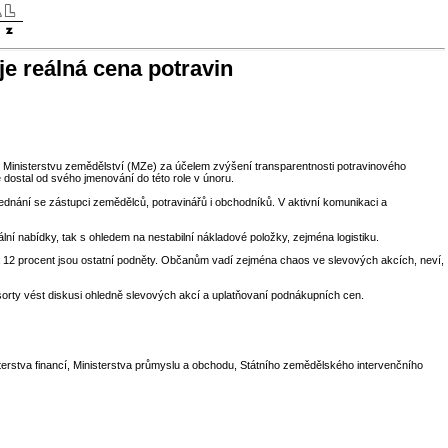
e reálná cena potravin
ři Ministerstvu zemědělství (MZe) za účelem zvýšení transparentnosti potravinového
 dostal od svého jmenování do této role v únoru.
ednání se zástupci zemědělců, potravinářů i obchodníků. V aktivní komunikaci a
í nabídky, tak s ohledem na nestabilní nákladové položky, zejména logistiku.
n a 12 procent jsou ostatní podněty. Občanům vadí zejména chaos ve slevových akcích, neví,
sorty vést diskusi ohledně slevových akcí a uplatňovaní podnákupních cen.
terstva financí, Ministerstva průmyslu a obchodu, Státního zemědělského intervenčního