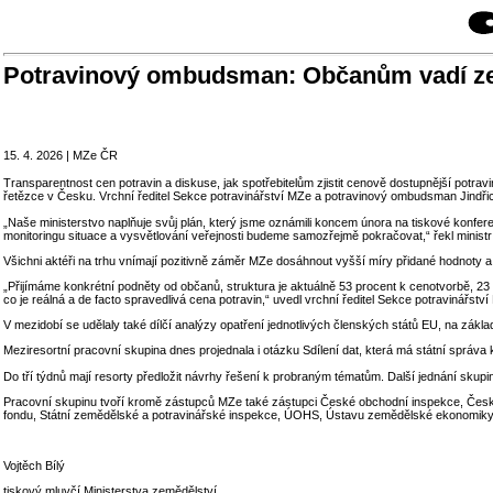
Potravinový ombudsman: Občanům vadí zejm
15. 4. 2026 | MZe ČR
Transparentnost cen potravin a diskuse, jak spotřebitelům zjistit cenově dostupnější potr
řetězce v Česku. Vrchní ředitel Sekce potravinářství MZe a potravinový ombudsman Jindřich 
„Naše ministerstvo naplňuje svůj plán, který jsme oznámili koncem února na tiskové konfer
monitoringu situace a vysvětlování veřejnosti budeme samozřejmě pokračovat,“ řekl minist
Všichni aktéři na trhu vnímají pozitivně záměr MZe dosáhnout vyšší míry přidané hodnoty a
„Přijímáme konkrétní podněty od občanů, struktura je aktuálně 53 procent k cenotvorbě, 23
co je reálná a de facto spravedlivá cena potravin,“ uvedl vrchní ředitel Sekce potravinářst
V mezidobí se udělaly také dílčí analýzy opatření jednotlivých členských států EU, na zák
Meziresortní pracovní skupina dnes projednala i otázku Sdílení dat, která má státní správ
Do tří týdnů mají resorty předložit návrhy řešení k probraným tématům. Další jednání skupi
Pracovní skupinu tvoří kromě zástupců MZe také zástupci České obchodní inspekce, Českého 
fondu, Státní zemědělské a potravinářské inspekce, ÚOHS, Ústavu zemědělské ekonomiky 
Vojtěch Bílý
tiskový mluvčí Ministerstva zemědělství