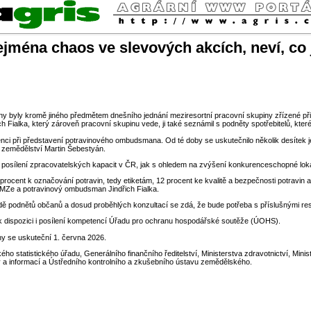
éna chaos ve slevových akcích, neví, co j
aviny byly kromě jiného předmětem dnešního jednání meziresortní pracovní skupiny zřízené p
Fialka, který zároveň pracovní skupinu vede, ji také seznámil s podněty spotřebitelů, které
enci při představení potravinového ombudsmana. Od té doby se uskutečnilo několik desítek j
r zemědělství Martin Šebestyán.
 posílení zpracovatelských kapacit v ČR, jak s ohledem na zvýšení konkurenceschopné lokáln
 procent k označování potravin, tedy etiketám, 12 procent ke kvalitě a bezpečnosti potravi
ví MZe a potravinový ombudsman Jindřich Fialka.
ladě podnětů občanů a dosud proběhlých konzultací se zdá, že bude potřeba s příslušnými re
a k dispozici i posílení kompetencí Úřadu pro ochranu hospodářské soutěže (ÚOHS).
ny se uskuteční 1. června 2026.
statistického úřadu, Generálního finančního ředitelství, Ministerstva zdravotnictví, Minis
a informací a Ústředního kontrolního a zkušebního ústavu zemědělského.