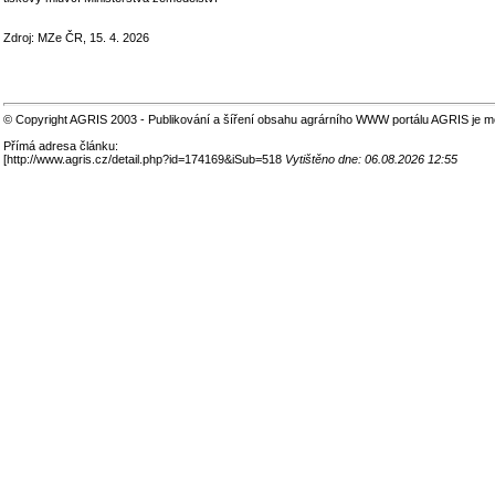
Zdroj: MZe ČR, 15. 4. 2026
© Copyright AGRIS 2003 - Publikování a šíření obsahu agrárního WWW portálu AGRIS je m
Přímá adresa článku:
[
http://www.agris.cz/detail.php?id=174169&iSub=518
Vytištěno dne: 06.08.2026 12:55