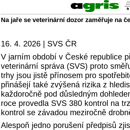
Na jaře se veterinární dozor zaměřuje na če
16. 4. 2026 | SVS ČR
V jarním období v České republice p
veterinární správa (SVS) proto směřu
trhy jsou jistě přínosem pro spotřeb
přinášejí také zvýšená rizika z hledi
každoročně pod důsledným dohledem 
roce provedla SVS 380 kontrol na trz
kontrol se závadou meziročně drobně
Alespoň jedno porušení předpisů zjisti