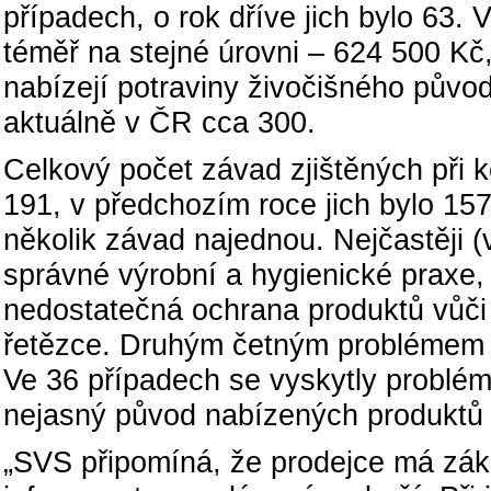
případech, o rok dříve jich bylo 63.
téměř na stejné úrovni – 624 500 Kč,
nabízejí potraviny živočišného původ
aktuálně v ČR cca 300.
Celkový počet závad zjištěných při k
191, v předchozím roce jich bylo 157.
několik závad najednou. Nejčastěji (v
správné výrobní a hygienické praxe,
nedostatečná ochrana produktů vůči 
řetězce. Druhým četným problémem b
Ve 36 případech se vyskytly problé
nejasný původ nabízených produktů (t
„SVS připomíná, že prodejce má zá