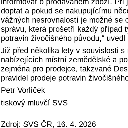
informovat o prodávaném zboží. Při 
doptat a pokud se nakupujícímu něc
vážných nesrovnalostí je možné se ob
správu, která prošetří každý případ t
potravin živočišného původu,“ uvedl
Již před několika lety v souvislosti 
nabízejících místní zemědělské a po
zejména pro prodejce, takzvané Des
pravidel prodeje potravin živočišnéh
Petr Vorlíček
tiskový mluvčí SVS
Zdroj: SVS ČR, 16. 4. 2026