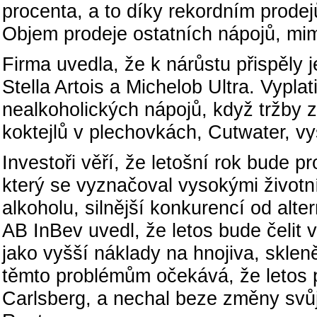
procenta, a to díky rekordním prode
Objem prodeje ostatních nápojů, mim
Firma uvedla, že k nárůstu přispěly j
Stella Artois a Michelob Ultra. Vypl
nealkoholických nápojů, když tržby 
koktejlů v plechovkách, Cutwater, vy
Investoři věří, že letošní rok bude p
který se vyznačoval vysokými život
alkoholu, silnější konkurencí od alte
AB InBev uvedl, že letos bude čelit 
jako vyšší náklady na hnojiva, skle
těmto problémům očekává, že letos 
Carlsberg, a nechal beze změny svůj