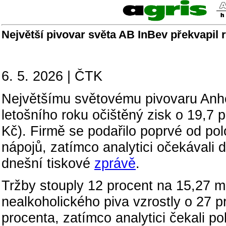
Největší pivovar světa AB InBev překvapil 
6. 5. 2026 | ČTK
Největšímu světovému pivovaru Anheu
letošního roku očištěný zisk o 19,7 
Kč). Firmě se podařilo poprvé od pol
nápojů, zatímco analytici očekávali 
dnešní tiskové
zprávě
.
Tržby stouply 12 procent na 15,27 mi
nealkoholického piva vzrostly o 27 p
procenta, zatímco analytici čekali p