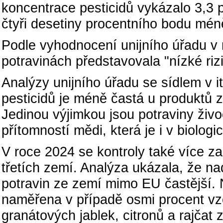
koncentrace pesticidů vykázalo 3,3 
čtyři desetiny procentního bodu mén
Podle vyhodnocení unijního úřadu v 
potravinách představovala "nízké rizi
Analýzy unijního úřadu se sídlem v i
pesticidů je méně častá u produktů 
Jedinou výjimkou jsou potraviny živ
přítomností mědi, která je i v biolo
V roce 2024 se kontroly také více z
třetích zemí. Analýza ukázala, že n
potravin ze zemí mimo EU častější.
naměřena v případě osmi procent vzo
granátových jablek, citronů a rajčat 