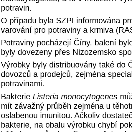
potravin.
O případu byla SZPI informována pr
varování pro potraviny a krmiva (RA
Potraviny pocházejí Číny, balení byl
byly dovezeny přes Nizozemsko spol
Výrobky byly distribuovány také do 
dovozců a prodejců, zejména special
potravinami.
Bakterie
Listeria monocytogenes
můž
mít závažný průběh zejména u těhotn
oslabenou imunitou. Ačkoliv dostateč
bakterie, na obalu výrobku chybí p