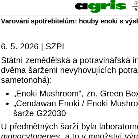
Varování spotřebitelům: houby enoki s výs
6. 5. 2026 | SZPI
Státní zemědělská a potravinářská i
dvěma šaržemi nevyhovujících potra
sametonohá):
„Enoki Mushroom“, zn. Green Box
„Cendawan Enoki / Enoki Mushroo
šarže G22030
U předmětných šarží byla laboratorn
monocytogenes
, a to v množství výr