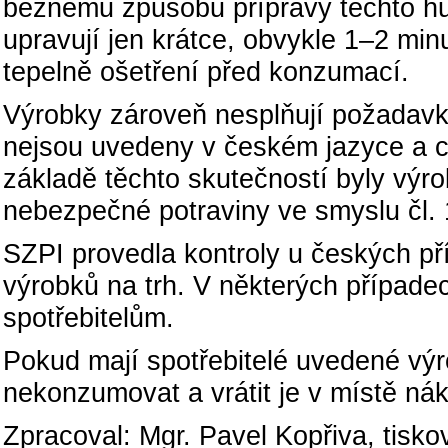
běžnému způsobu přípravy těchto hub
upravují jen krátce, obvykle 1–2 minu
tepelně ošetření před konzumací.
Výrobky zároveň nesplňují požadavk
nejsou uvedeny v českém jazyce a c
základě těchto skutečností byly vý
nebezpečné potraviny ve smyslu čl. 
SZPI provedla kontroly u českých př
výrobků na trh. V některých případe
spotřebitelům.
Pokud mají spotřebitelé uvedené vý
nekonzumovat a vrátit je v místě ná
Zpracoval: Mgr. Pavel Kopřiva, tisko