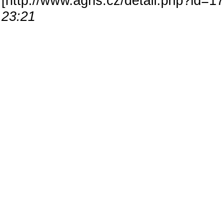
[
http://www.agris.cz/detail.php?id
23:21