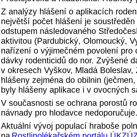
Z analýzy hlášení o aplikacích roden
největší počet hlášení je soustředě
odstupem následovaného Středočesk
aktivitou (Pardubický, Olomoucký, Vy
nařízení o výjimečném povolení pro 
dávky rodenticidů do nor. Zvýšené d
v okresech Vyškov, Mladá Boleslav,
hlášeny zejména do obilnin (ječmen,
byly hlášeny aplikace i v ovocných 
V současnosti se ochrana porostů rod
návnady pro hlodavce nedoporučuje
Aktuální vývoj populací hraboše poln
na
Rostlinolékařském portálu ÚKZÚ