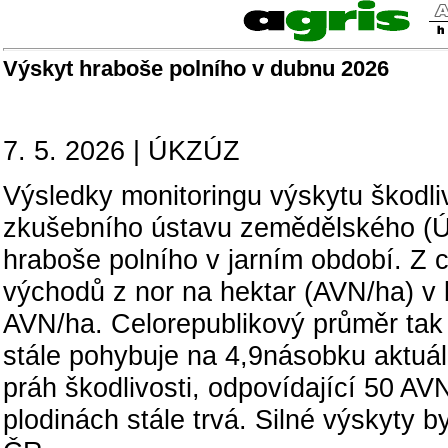
Výskyt hraboše polního v dubnu 2026
7. 5. 2026 | ÚKZÚZ
Výsledky monitoringu výskytu škodli
zkušebního ústavu zemědělského (ÚK
hraboše polního v jarním období. Z 
východů z nor na hektar (AVN/ha) v 
AVN/ha. Celorepublikový průměr tak 
stále pohybuje na 4,9násobku aktuál
práh škodlivosti, odpovídající 50 AV
plodinách stále trvá. Silné výskyty b