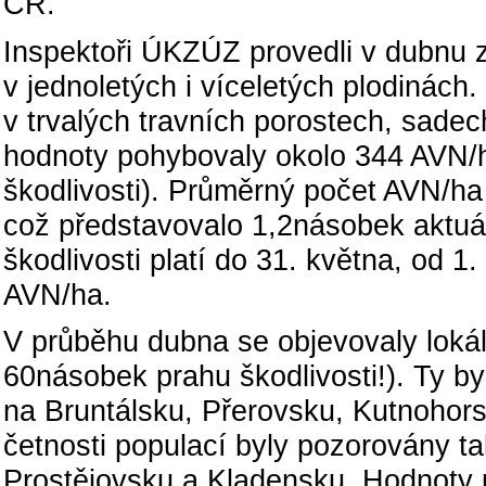
ČR.
Inspektoři ÚKZÚZ provedli v dubnu 
v jednoletých i víceletých plodinách.
v trvalých travních porostech, sade
hodnoty pohybovaly okolo 344 AVN/h
škodlivosti). Průměrný počet AVN/ha 
což představovalo 1,2násobek aktuál
škodlivosti platí do 31. května, od 
AVN/ha.
V průběhu dubna se objevovaly lokáln
60násobek prahu škodlivosti!). Ty by
na Bruntálsku, Přerovsku, Kutnohor
četnosti populací byly pozorovány t
Prostějovsku a Kladensku. Hodnoty