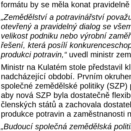
formátu by se měla konat pravidelně
„Zemědělství a potravinářství považuj
otevřený a pravidelný dialog se všemi
velikost podniku nebo výrobní zaměř
řešení, která posílí konkurenceschop
produkci potravin,“
uvedl ministr zem
Ministr na Kulatém stole představil k
nadcházející období. Prvním okruhem
společné zemědělské politiky (SZP)
aby nová SZP byla dostatečně flexibi
členských států a zachovala dostate
produkce potravin a zaměstnanosti 
„Budoucí společná zemědělská politi