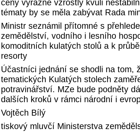
ceny výrazně vzrostly kvůli nestabi
tématy by se měla zabývat Rada mini
Ministr seznámil přítomné s přehle
zemědělství, vodního i lesního hospo
komoditních kulatých stolů a k průb
resorty
Účastníci jednání se shodli na tom, 
tematických Kulatých stolech zaměře
potravinářství. MZe bude podněty dál
dalších kroků v rámci národní i evro
Vojtěch Bílý
tiskový mluvčí Ministerstva zeměděls