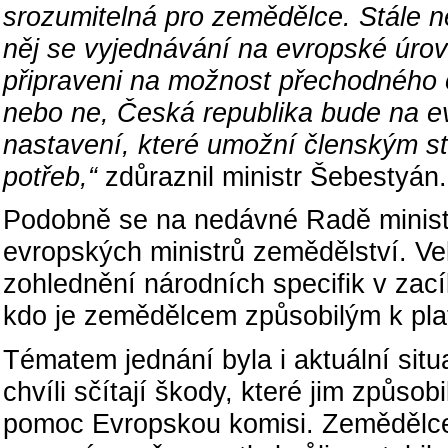
srozumitelná pro zemědělce. Stále n
něj se vyjednávání na evropské úrov
připraveni na možnost přechodného 
nebo ne, Česká republika bude na e
nastavení, které umožní členským stá
potřeb,“
zdůraznil ministr Šebestyán.
Podobně se na nedávné Radě ministr
evropských ministrů zemědělství. Ve
zohlednění národních specifik v zací
kdo je zemědělcem způsobilým k pl
Tématem jednání byla i aktuální situ
chvíli sčítají škody, které jim způso
pomoc Evropskou komisi. Zemědělce ta